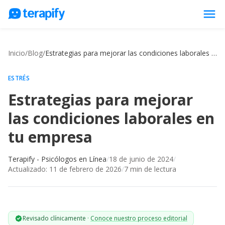
menu
Psicólogos en línea
Inicio
/
Blog
/
Estrategias para mejorar las condiciones laborales en tu empresa
Precios
Opiniones
ESTRÉS
Estrategias para mejorar
Empresas
las condiciones laborales en
Preguntas frecuentes
tu empresa
Blog
Trabaja con nosotros
Terapify - Psicólogos en Línea
/
18 de junio de 2024
/
Actualizado:
11 de febrero de 2026
/
7
min de lectura
Revisado clínicamente
·
Conoce nuestro proceso editorial