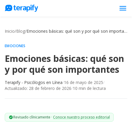
menu
Psicólogos en línea
Inicio
/
Blog
/
Emociones básicas: qué son y por qué son importantes
Precios
Opiniones
EMOCIONES
Emociones básicas: qué son
Empresas
y por qué son importantes
Preguntas frecuentes
Blog
Terapify - Psicólogos en Línea
/
16 de mayo de 2025
/
Actualizado:
28 de febrero de 2026
/
10
min de lectura
Trabaja con nosotros
Revisado clínicamente
·
Conoce nuestro proceso editorial