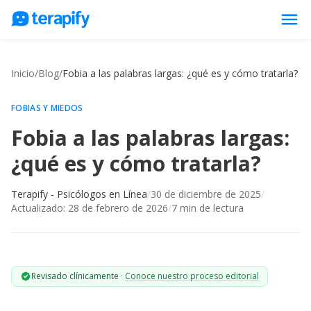
menu
Psicólogos en línea
Inicio
/
Blog
/
Fobia a las palabras largas: ¿qué es y cómo tratarla?
Precios
Opiniones
FOBIAS Y MIEDOS
Fobia a las palabras largas:
Empresas
¿qué es y cómo tratarla?
Preguntas frecuentes
Blog
Terapify - Psicólogos en Línea
/
30 de diciembre de 2025
/
Actualizado:
28 de febrero de 2026
/
7
min de lectura
Trabaja con nosotros
Revisado clínicamente
·
Conoce nuestro proceso editorial