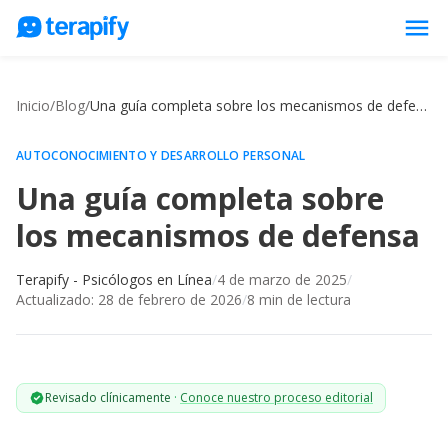
menu
Psicólogos en línea
Inicio
/
Blog
/
Una guía completa sobre los mecanismos de defensa
Precios
Opiniones
AUTOCONOCIMIENTO Y DESARROLLO PERSONAL
Una guía completa sobre
Empresas
los mecanismos de defensa
Preguntas frecuentes
Blog
Terapify - Psicólogos en Línea
/
4 de marzo de 2025
/
Actualizado:
28 de febrero de 2026
/
8
min de lectura
Trabaja con nosotros
Revisado clínicamente
·
Conoce nuestro proceso editorial