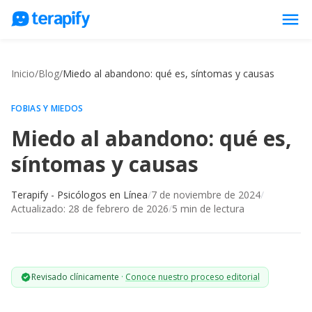
menu
Psicólogos en línea
Inicio
/
Blog
/
Miedo al abandono: qué es, síntomas y causas
Precios
Opiniones
FOBIAS Y MIEDOS
Miedo al abandono: qué es,
Empresas
síntomas y causas
Preguntas frecuentes
Blog
Terapify - Psicólogos en Línea
/
7 de noviembre de 2024
/
Actualizado:
28 de febrero de 2026
/
5
min de lectura
Trabaja con nosotros
Revisado clínicamente
·
Conoce nuestro proceso editorial