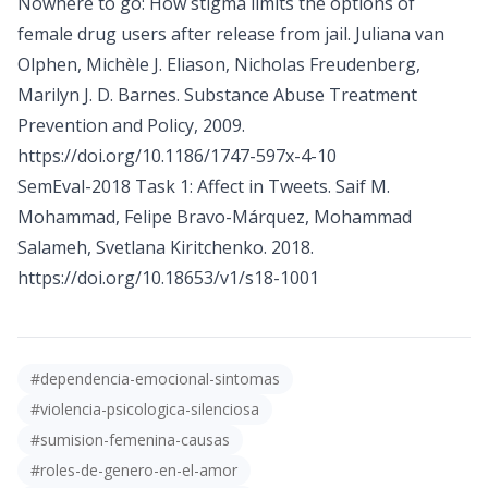
Nowhere to go: How stigma limits the options of
female drug users after release from jail. Juliana van
Olphen, Michèle J. Eliason, Nicholas Freudenberg,
Marilyn J. D. Barnes. Substance Abuse Treatment
Prevention and Policy, 2009.
https://doi.org/10.1186/1747-597x-4-10
SemEval-2018 Task 1: Affect in Tweets. Saif M.
Mohammad, Felipe Bravo-Márquez, Mohammad
Salameh, Svetlana Kiritchenko. 2018.
https://doi.org/10.18653/v1/s18-1001
#
dependencia-emocional-sintomas
#
violencia-psicologica-silenciosa
#
sumision-femenina-causas
#
roles-de-genero-en-el-amor