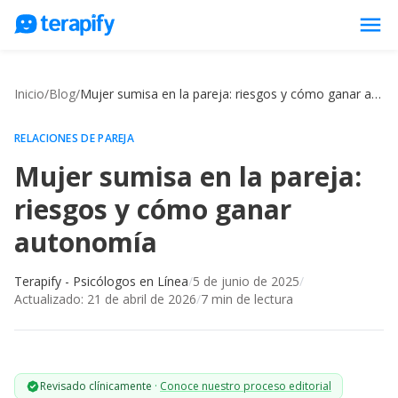
menu
Psicólogos en línea
Inicio
/
Blog
/
Mujer sumisa en la pareja: riesgos y cómo ganar autonomía
Precios
Opiniones
RELACIONES DE PAREJA
Mujer sumisa en la pareja:
Empresas
riesgos y cómo ganar
Preguntas frecuentes
autonomía
Blog
Trabaja con nosotros
Terapify - Psicólogos en Línea
/
5 de junio de 2025
/
Actualizado:
21 de abril de 2026
/
7
min de lectura
Revisado clínicamente
·
Conoce nuestro proceso editorial