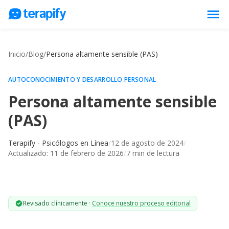
menu
Psicólogos en línea
Inicio
/
Blog
/
Persona altamente sensible (PAS)
Precios
Opiniones
AUTOCONOCIMIENTO Y DESARROLLO PERSONAL
Persona altamente sensible
Empresas
(PAS)
Preguntas frecuentes
Blog
Terapify - Psicólogos en Línea
/
12 de agosto de 2024
/
Actualizado:
11 de febrero de 2026
/
7
min de lectura
Trabaja con nosotros
Revisado clínicamente
·
Conoce nuestro proceso editorial