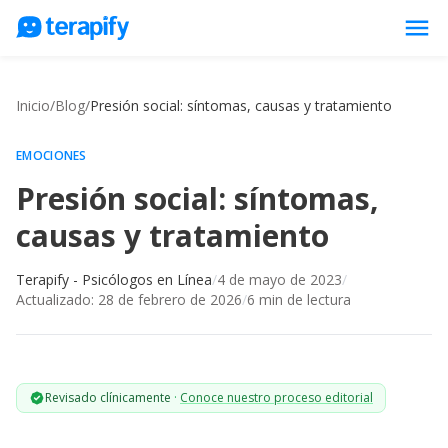
menu
Psicólogos en línea
Inicio
/
Blog
/
Presión social: síntomas, causas y tratamiento
Precios
Opiniones
EMOCIONES
Presión social: síntomas,
Empresas
causas y tratamiento
Preguntas frecuentes
Blog
Terapify - Psicólogos en Línea
/
4 de mayo de 2023
/
Actualizado:
28 de febrero de 2026
/
6
min de lectura
Trabaja con nosotros
Revisado clínicamente
·
Conoce nuestro proceso editorial