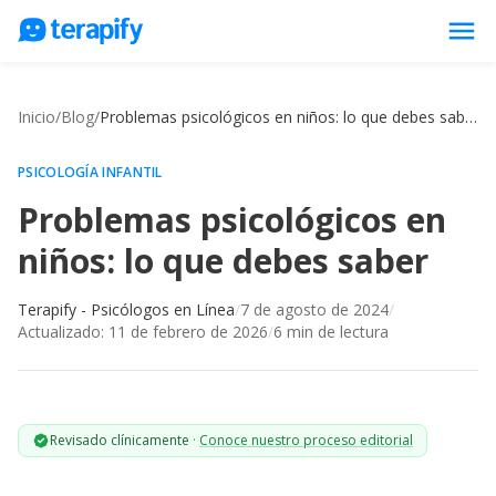
menu
Psicólogos en línea
Inicio
/
Blog
/
Problemas psicológicos en niños: lo que debes saber
Precios
Opiniones
PSICOLOGÍA INFANTIL
Problemas psicológicos en
Empresas
niños: lo que debes saber
Preguntas frecuentes
Blog
Terapify - Psicólogos en Línea
/
7 de agosto de 2024
/
Actualizado:
11 de febrero de 2026
/
6
min de lectura
Trabaja con nosotros
Revisado clínicamente
·
Conoce nuestro proceso editorial