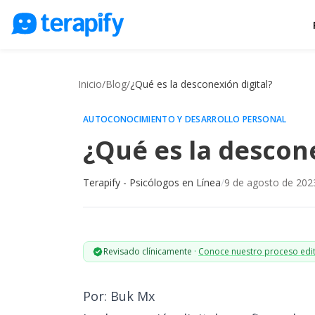
Psicólogos en línea
Precios
Inicio
/
Blog
/
¿Qué es la desconexión digital?
Opiniones
AUTOCONOCIMIENTO Y DESARROLLO PERSONAL
Empresas
¿Qué es la descone
Preguntas frecuentes
Terapify - Psicólogos en Línea
/
9 de agosto de 202
Blog
Trabaja con nosotros
Revisado clínicamente
·
Conoce nuestro proceso edit
Por: Buk Mx