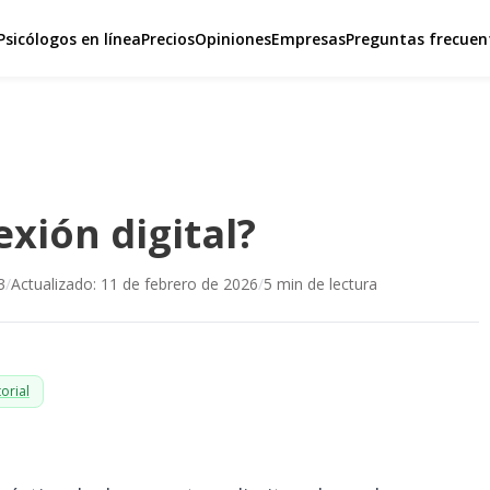
Psicólogos en línea
Precios
Opiniones
Empresas
Preguntas frecuen
xión digital?
3
/
Actualizado:
11 de febrero de 2026
/
5
min de lectura
orial