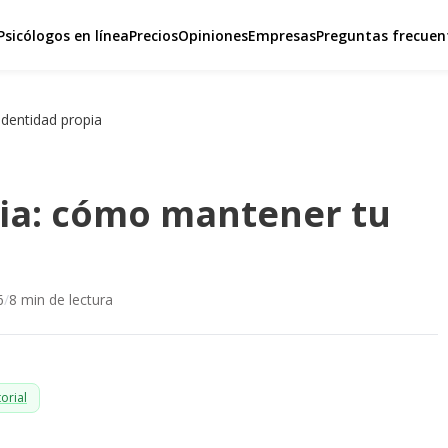
Psicólogos en línea
Precios
Opiniones
Empresas
Preguntas frecuen
identidad propia
cia: cómo mantener tu
6
/
8
min de lectura
orial