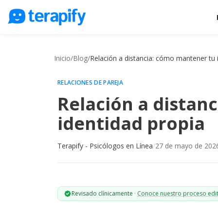
Psicólogos en línea
Precios
Inicio
/
Blog
/
Relación a distancia: cómo mantener tu 
Opiniones
RELACIONES DE PAREJA
Empresas
Relación a distan
Preguntas frecuentes
identidad propia
Blog
Terapify - Psicólogos en Línea
/
27 de mayo de 202
Trabaja con nosotros
Revisado clínicamente
·
Conoce nuestro proceso edit