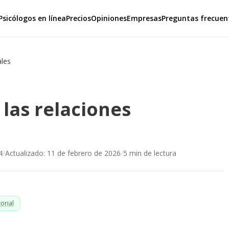
Psicólogos en línea
Precios
Opiniones
Empresas
Preguntas frecuen
ales
las relaciones
4
/
Actualizado:
11 de febrero de 2026
/
5
min de lectura
orial