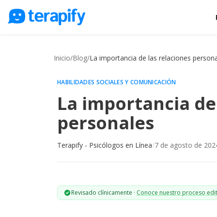
Psicólogos en línea
Precios
Inicio
/
Blog
/
La importancia de las relaciones person
Opiniones
HABILIDADES SOCIALES Y COMUNICACIÓN
Empresas
La importancia de 
Preguntas frecuentes
personales
Blog
Terapify - Psicólogos en Línea
/
7 de agosto de 202
Trabaja con nosotros
Revisado clínicamente
·
Conoce nuestro proceso edit