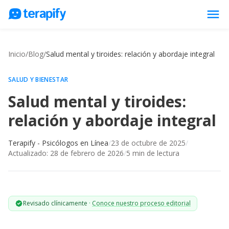
menu
Psicólogos en línea
Inicio
/
Blog
/
Salud mental y tiroides: relación y abordaje integral
Precios
Opiniones
SALUD Y BIENESTAR
Salud mental y tiroides:
Empresas
relación y abordaje integral
Preguntas frecuentes
Blog
Terapify - Psicólogos en Línea
/
23 de octubre de 2025
/
Actualizado:
28 de febrero de 2026
/
5
min de lectura
Trabaja con nosotros
Revisado clínicamente
·
Conoce nuestro proceso editorial