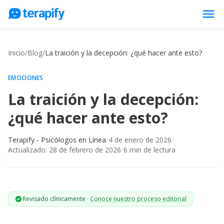
menu
Psicólogos en línea
Inicio
/
Blog
/
La traición y la decepción: ¿qué hacer ante esto?
Precios
Opiniones
EMOCIONES
La traición y la decepción:
Empresas
¿qué hacer ante esto?
Preguntas frecuentes
Blog
Terapify - Psicólogos en Línea
/
4 de enero de 2026
/
Actualizado:
28 de febrero de 2026
/
6
min de lectura
Trabaja con nosotros
Revisado clínicamente
·
Conoce nuestro proceso editorial