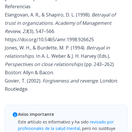
Referencias
Elangovan, A. R., & Shapiro, D. L. (1998).
Betrayal of
trust in organizations
.
Academy of Management
Review, 23
(3), 547–566.
https://doi.org/10.5465/amr.1998.926625
Jones, W. H., & Burdette, M. P. (1994).
Betrayal in
relationships
. In A. L. Weber & J. H. Harvey (Eds.),
Perspectives on close relationships
(pp. 243–262).
Boston: Allyn & Bacon.
Govier, T. (2002).
Forgiveness and revenge
. London:
Routledge.
Aviso importante
Este artículo es informativo y ha sido
revisado por
profesionales de la salud mental
, pero no sustituye