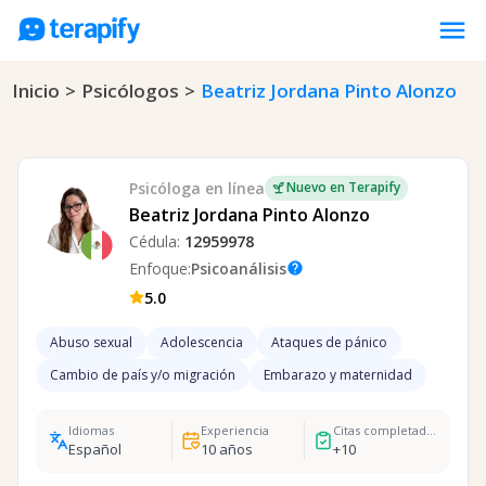
menu
Inicio
>
Psicólogos
>
Beatriz Jordana Pinto Alonzo
Psicólogos en línea
Precios
Opiniones
Psicóloga
en línea
Nuevo en Terapify
Empresas
Beatriz Jordana Pinto Alonzo
Cédula:
12959978
Preguntas frecuentes
Enfoque:
Psicoanálisis
help
Blog
5.0
Trabaja con nosotros
Abuso sexual
Adolescencia
Ataques de pánico
Cambio de país y/o migración
Embarazo y maternidad
Idiomas
Experiencia
Citas completadas
Español
10
años
+
10