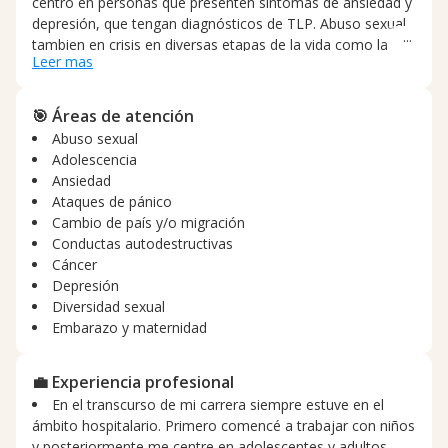
centro en personas que presenten síntomas de ansiedad y
depresión, que tengan diagnósticos de TLP. Abuso sexual,
tambien en crisis en diversas etapas de la vida como la
Leer mas
adolescencia, el que los hijos se muden del hogar. Asi
como situaciones de pérdidas como puede ser muerta,
cambio de Recife vía, separación o pérdida de salud por
🎯 Áreas de atención
enfermada des crónicas o terminales .
Abuso sexual
Adolescencia
Ansiedad
Ataques de pánico
Cambio de país y/o migración
Conductas autodestructivas
Cáncer
Depresión
Diversidad sexual
Embarazo y maternidad
💼 Experiencia profesional
En el transcurso de mi carrera siempre estuve en el
ámbito hospitalario. Primero comencé a trabajar con niños
y posteriormente me centre en adolescentes y adultos.