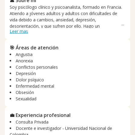
👤 Sobre mí
Soy psicólogo clínico y psicoanalista, formado en Francia.
Atiendo a jóvenes adultos y adultos con dificultades de
vida debido a cambios, ansiedad, depresión,
desorientación, y que sufren por ello. Hago un
Leer mas
acompañamiento sin prejuicios y sin afanes, tomando el
tiempo de escuchar y analizar cada caso. Cada sujeto es
único y merece paciencia y escucha atenta. Atiendo de
🎯 Áreas de atención
manera presencial, en Bogotá, Colombia, o de manera
Angustia
virtual (vía Meet).
Anorexia
Conflictos personales
Depresión
Dolor psíquico
Enfermedad mental
Obsesión
Sexualidad
💼 Experiencia profesional
Consulta Privada
Docente e investigador - Universidad Nacional de
Colombia