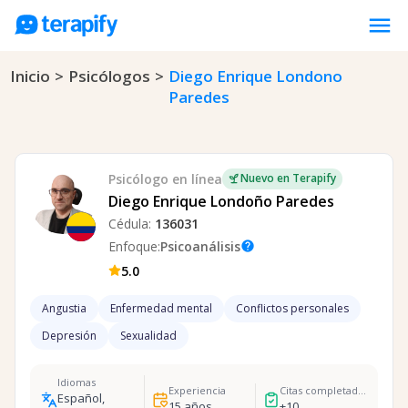
menu
Inicio
>
Psicólogos
>
Diego Enrique Londono
Psicólogos en línea
Paredes
Precios
Opiniones
Empresas
Psicólogo
en línea
Nuevo en Terapify
Diego Enrique Londoño Paredes
Preguntas frecuentes
Cédula:
136031
Blog
Enfoque:
Psicoanálisis
help
5.0
Trabaja con nosotros
Angustia
Enfermedad mental
Conflictos personales
Depresión
Sexualidad
Idiomas
Experiencia
Citas completadas
Español,
15
años
+
10