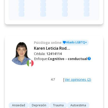
Psicóloga
online
Aliado LGBTQ+
Karen Leticia Rodríguez Vázquez
Cédula:
12414114
Enfoque:
Cognitivo - conductual
help
|
Ver opiniones (
2
)
4.7
Ansiedad
Depresión
Trauma
Autoestima