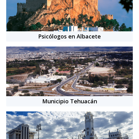
Idiomas:
Español, Inglés
Nacionalidad:
Mexicana
10
años
de experiencia
+
50
citas completadas
Psicólogos en Albacete
Cita individual
-
50
min.
$769.00 MXN
Municipio Tehuacán
Psicólogo
online
Nuevo en Terapify