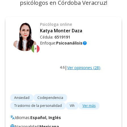
psicólogos en Córdoba Veracruz!
Psicóloga
online
Katya Monter Daza
Cédula:
6519191
Enfoque:
Psicoanálisis
help
|
Ver opiniones (
28
)
4.6
Ansiedad
Codependencia
Trastorno de la personalidad
Vih
Ver más
Idiomas:
Español, Inglés
Nacionalidad:
Mexicana