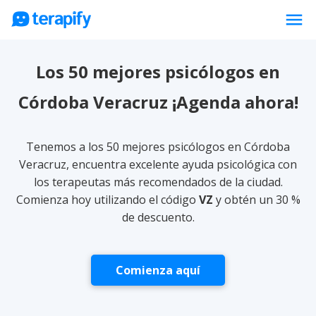
menu
Psicólogos en línea
Los 50 mejores psicólogos en
Precios
Córdoba Veracruz ¡Agenda ahora!
Opiniones
Empresas
Tenemos a los 50 mejores psicólogos en Córdoba
Preguntas frecuentes
Veracruz, encuentra excelente ayuda psicológica con
los terapeutas más recomendados de la ciudad.
Blog
Comienza hoy utilizando el código
VZ
y obtén un 30 %
Trabaja con nosotros
de descuento.
Comienza aquí