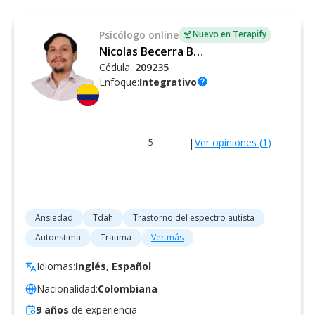
Psicólogo
online
Nuevo en Terapify
Nicolas Becerra Ballen
Cédula:
209235
Enfoque:
Integrativo
help
|
Ver opiniones (
1
)
5
Ansiedad
Tdah
Trastorno del espectro autista
Autoestima
Trauma
Ver más
Idiomas:
Inglés, Español
Nacionalidad:
Colombiana
9
años
de experiencia