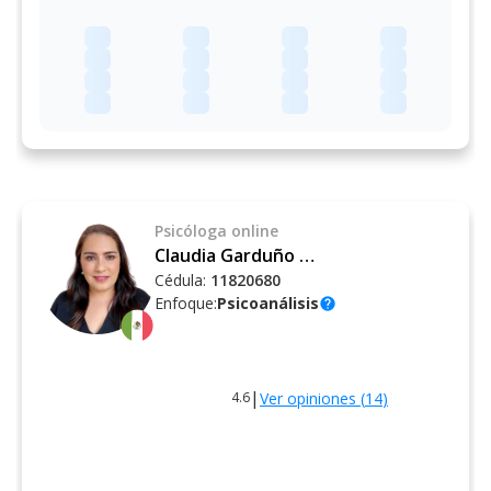
Psicóloga
online
Claudia Garduño Pineda
Cédula:
11820680
Enfoque:
Psicoanálisis
help
|
Ver opiniones (
14
)
4.6