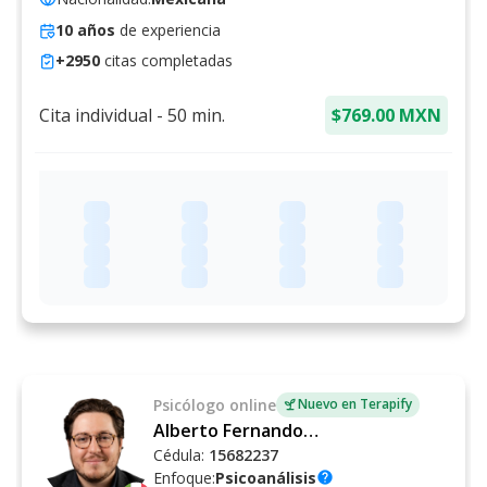
10
años
de experiencia
+
2950
citas completadas
Cita individual
-
50
min.
$769.00 MXN
Psicólogo
online
Nuevo en Terapify
Alberto Fernando Schietekat Soler
Cédula:
15682237
Enfoque:
Psicoanálisis
help