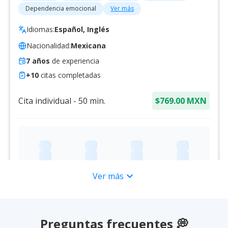
Dependencia emocional
Ver más
Idiomas:
Español, Inglés
Nacionalidad:
Mexicana
7
años
de experiencia
+
10
citas completadas
Cita individual
-
50
min.
$769.00 MXN
expand_more
Ver más
Preguntas frecuentes 💭