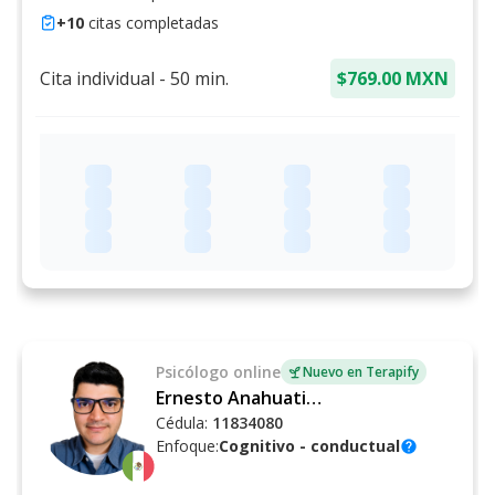
+
10
citas completadas
Cita individual
-
50
min.
$769.00 MXN
Psicólogo
online
Nuevo en Terapify
Ernesto Anahuati Manrique
Cédula:
11834080
Enfoque:
Cognitivo - conductual
help