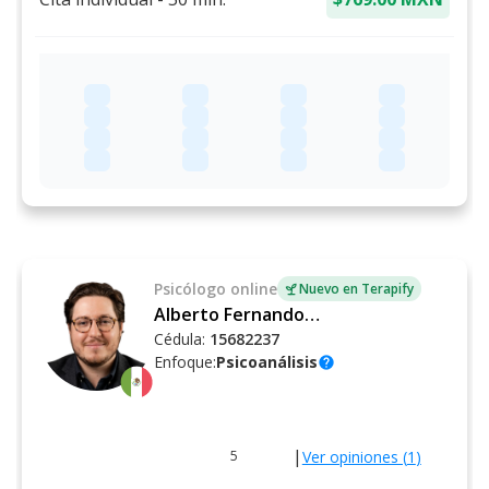
Psicólogo
online
Nuevo en Terapify
Alberto Fernando Schietekat Soler
Cédula:
15682237
Enfoque:
Psicoanálisis
help
|
Ver opiniones (
1
)
5