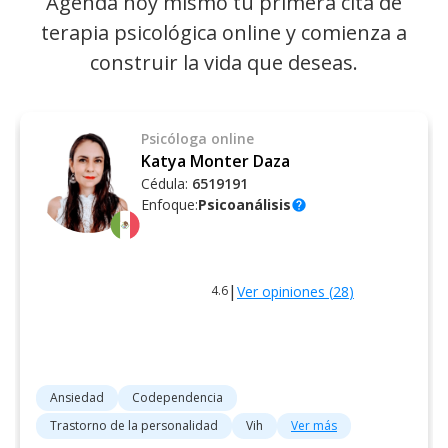
Agenda hoy mismo tu primera cita de
terapia psicológica online y comienza a
construir la vida que deseas.
Psicóloga
online
Katya Monter Daza
Cédula:
6519191
Enfoque:
Psicoanálisis
help
|
Ver opiniones (
28
)
4.6
Ansiedad
Codependencia
Trastorno de la personalidad
Vih
Ver más