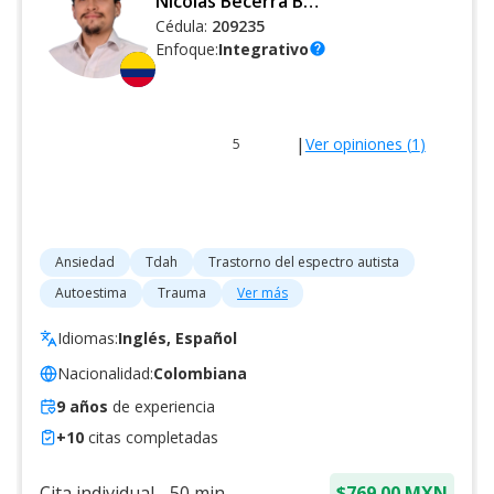
Nicolas Becerra Ballen
Cédula:
209235
Enfoque:
Integrativo
help
|
Ver opiniones (
1
)
5
Ansiedad
Tdah
Trastorno del espectro autista
Autoestima
Trauma
Ver más
Idiomas:
Inglés, Español
Nacionalidad:
Colombiana
9
años
de experiencia
+
10
citas completadas
Cita individual
-
50
min.
$769.00 MXN