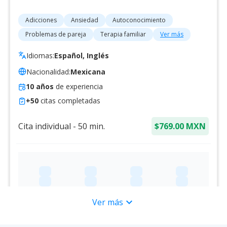
Adicciones
Ansiedad
Autoconocimiento
Problemas de pareja
Terapia familiar
Ver más
Idiomas:
Español, Inglés
Nacionalidad:
Mexicana
10
años
de experiencia
+
50
citas completadas
Cita individual
-
50
min.
$769.00 MXN
expand_more
Ver más