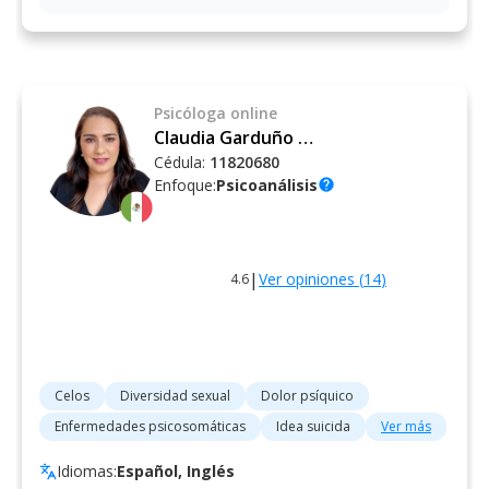
Psicóloga
online
Claudia Garduño Pineda
Cédula:
11820680
Enfoque:
Psicoanálisis
help
|
Ver opiniones (
14
)
4.6
Celos
Diversidad sexual
Dolor psíquico
Enfermedades psicosomáticas
Idea suicida
Ver más
Idiomas:
Español, Inglés