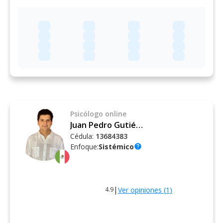
Psicólogo
online
Juan Pedro Gutiérrez Aranda
Cédula:
13684383
Enfoque:
Sistémico
help
|
Ver opiniones (
1
)
4.9