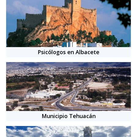
Autoestima
Depresión
Equilibrio emocional
Trastornos alimenticios
Manejo del estrés
Ver más
Idiomas:
Español, Inglés
Nacionalidad:
Mexicana
8
años
de experiencia
+
4150
citas completadas
Psicólogos en Albacete
Cita individual
-
50
min.
$769.00 MXN
Municipio Tehuacán