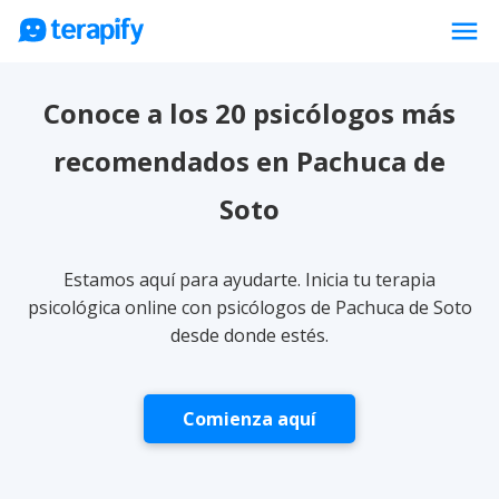
menu
Psicólogos en línea
Conoce a los 20 psicólogos más
Precios
recomendados en Pachuca de
Opiniones
Soto
Empresas
Preguntas frecuentes
Estamos aquí para ayudarte. Inicia tu terapia
Blog
psicológica online con psicólogos de Pachuca de Soto
desde donde estés.
Trabaja con nosotros
Comienza aquí