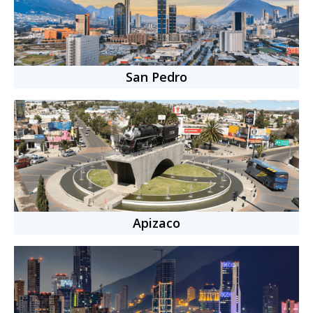
+
2700
citas completadas
Cita individual
-
50
min.
$769.00 MXN
San Pedro
Apizaco