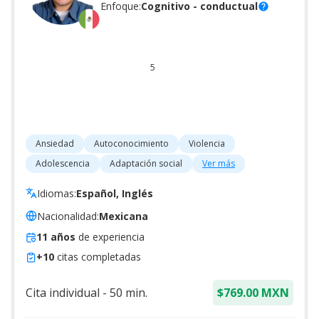
Enfoque:
Cognitivo - conductual
help
5
Ansiedad
Autoconocimiento
Violencia
Adolescencia
Adaptación social
Ver más
Idiomas:
Español, Inglés
Nacionalidad:
Mexicana
11
años
de experiencia
+
10
citas completadas
Cita individual
-
50
min.
$769.00 MXN