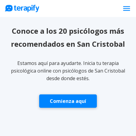
menu
Psicólogos en línea
Conoce a los 20 psicólogos más
Precios
recomendados en San Cristobal
Opiniones
Empresas
Estamos aquí para ayudarte. Inicia tu terapia
Preguntas frecuentes
psicológica online con psicólogos de San Cristobal
desde donde estés.
Blog
Trabaja con nosotros
Comienza aquí