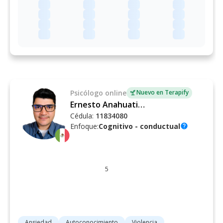
Psicólogo
online
Nuevo en Terapify
Ernesto Anahuati Manrique
Cédula:
11834080
Enfoque:
Cognitivo - conductual
help
5
Ansiedad
Autoconocimiento
Violencia