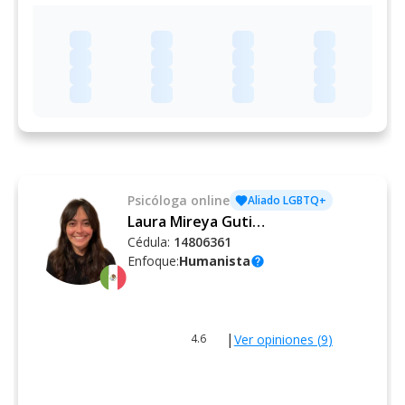
Psicóloga
online
Aliado LGBTQ+
Laura Mireya Gutiérrez Quintal
Cédula:
14806361
Enfoque:
Humanista
help
|
Ver opiniones (
9
)
4.6