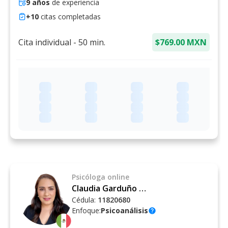
9
años
de experiencia
+
10
citas completadas
Cita individual
-
50
min.
$769.00 MXN
Psicóloga
online
Claudia Garduño Pineda
Cédula:
11820680
Enfoque:
Psicoanálisis
help