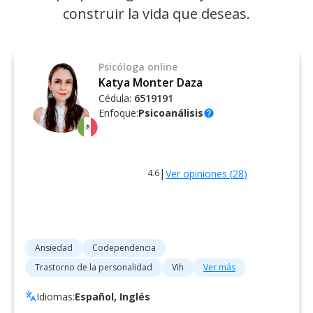
construir la vida que deseas.
Psicóloga
online
Katya Monter Daza
Cédula:
6519191
Enfoque:
Psicoanálisis
help
|
Ver opiniones (
28
)
4.6
Ansiedad
Codependencia
Trastorno de la personalidad
Vih
Ver más
Idiomas:
Español, Inglés