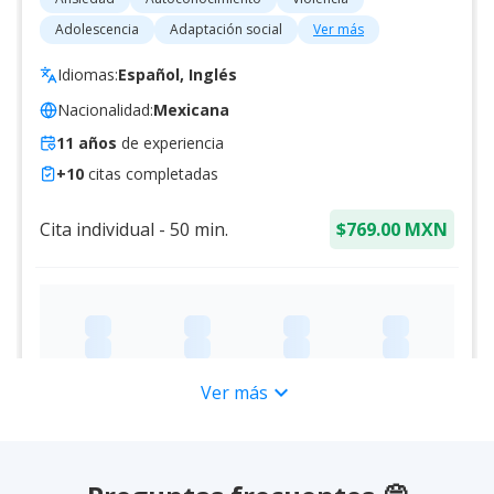
Adolescencia
Adaptación social
Ver más
Idiomas:
Español, Inglés
Nacionalidad:
Mexicana
11
años
de experiencia
+
10
citas completadas
Cita individual
-
50
min.
$769.00 MXN
expand_more
Ver más