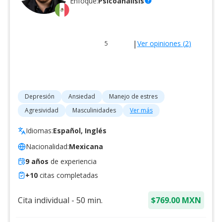
Enfoque:
Psicoanálisis
help
|
Ver opiniones (
2
)
5
Depresión
Ansiedad
Manejo de estres
Agresividad
Masculinidades
Ver más
Idiomas:
Español, Inglés
Nacionalidad:
Mexicana
9
años
de experiencia
+
10
citas completadas
Cita individual
-
50
min.
$769.00 MXN