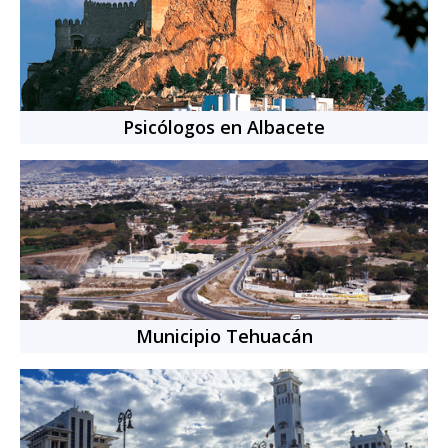
Idiomas:
Español, Inglés
Nacionalidad:
Mexicana
11
años
de experiencia
+
2700
citas completadas
Psicólogos en Albacete
Cita individual
-
50
min.
$769.00 MXN
Municipio Tehuacán
Psicólogo
online
Mauricio Alejandro Mondragón Martínez