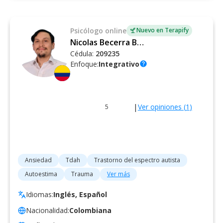
Psicólogo
online
Nuevo en Terapify
Nicolas Becerra Ballen
Cédula:
209235
Enfoque:
Integrativo
help
|
Ver opiniones (
1
)
5
Ansiedad
Tdah
Trastorno del espectro autista
Autoestima
Trauma
Ver más
Idiomas:
Inglés, Español
Nacionalidad:
Colombiana