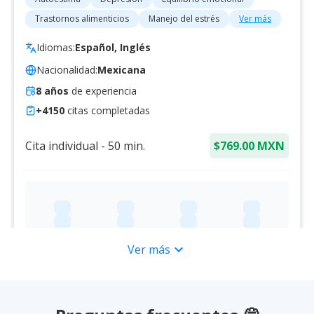
Trastornos alimenticios
Manejo del estrés
Ver más
Idiomas:
Español, Inglés
Nacionalidad:
Mexicana
8
años
de experiencia
+
4150
citas completadas
Cita individual
-
50
min.
$769.00 MXN
expand_more
Ver más