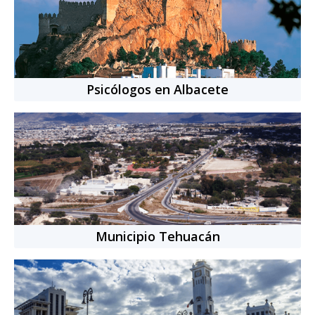
Idiomas:
Español, Inglés
Nacionalidad:
Mexicana
5
años
de experiencia
+
10
citas completadas
Psicólogos en Albacete
Cita individual
-
50
min.
$769.00 MXN
Municipio Tehuacán
Psicólogo
online
Juan Pedro Gutiérrez Aranda