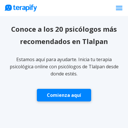
menu
Psicólogos en línea
Conoce a los 20 psicólogos más
Precios
recomendados en Tlalpan
Opiniones
Empresas
Estamos aquí para ayudarte. Inicia tu terapia
Preguntas frecuentes
psicológica online con psicólogos de Tlalpan desde
donde estés.
Blog
Trabaja con nosotros
Comienza aquí