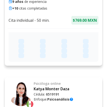
9
años
de experiencia
+
10
citas completadas
Cita individual
-
50
min.
$769.00 MXN
Psicóloga
online
Katya Monter Daza
Cédula:
6519191
Enfoque:
Psicoanálisis
help