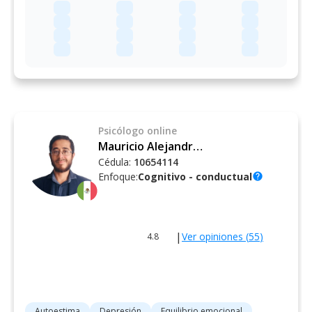
Psicólogo
online
Mauricio Alejandro Mondragón Martínez
Cédula:
10654114
Enfoque:
Cognitivo - conductual
help
|
Ver opiniones (
55
)
4.8
Autoestima
Depresión
Equilibrio emocional