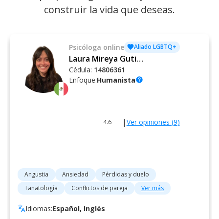
construir la vida que deseas.
Psicóloga
online
Aliado LGBTQ+
Laura Mireya Gutiérrez Quintal
Cédula:
14806361
Enfoque:
Humanista
help
|
Ver opiniones (
9
)
4.6
Angustia
Ansiedad
Pérdidas y duelo
Tanatología
Conflictos de pareja
Ver más
Idiomas:
Español, Inglés