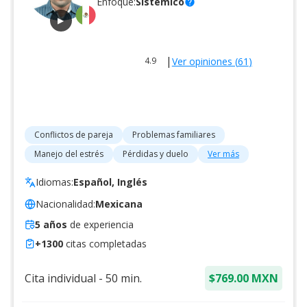
Enfoque:
Sistémico
help
▶
|
Ver opiniones (
61
)
4.9
Conflictos de pareja
Problemas familiares
Manejo del estrés
Pérdidas y duelo
Ver más
Idiomas:
Español, Inglés
Nacionalidad:
Mexicana
5
años
de experiencia
+
1300
citas completadas
Cita individual
-
50
min.
$769.00 MXN