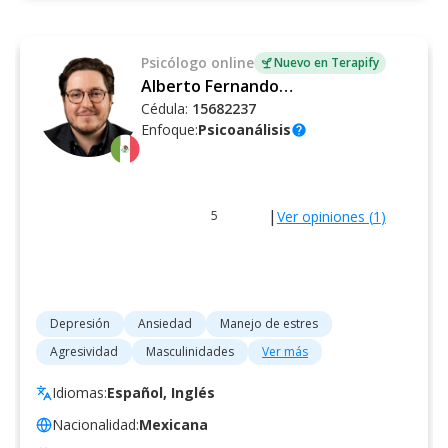
Psicólogo
online
Nuevo en Terapify
Alberto Fernando Schietekat Soler
Cédula:
15682237
Enfoque:
Psicoanálisis
help
|
Ver opiniones (
1
)
5
Depresión
Ansiedad
Manejo de estres
Agresividad
Masculinidades
Ver más
Idiomas:
Español, Inglés
Nacionalidad:
Mexicana