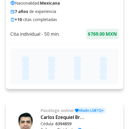
Nacionalidad:
Mexicana
7
años
de experiencia
+
10
citas completadas
Cita individual
-
50
min.
$769.00 MXN
Psicólogo
online
Aliado LGBTQ+
Carlos Ezequiel Briceño Ceballos
Cédula:
6394859