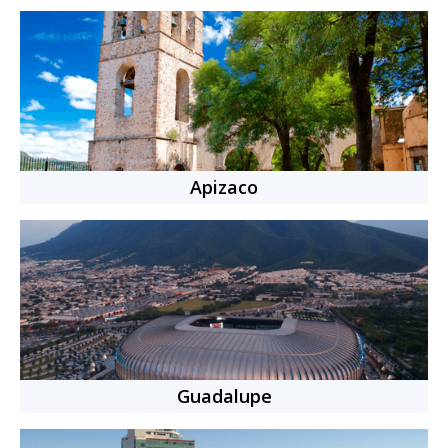
|
Ver opiniones (
1
)
5
Paso 3: Realiza el pago de tu cita
Al llegar a la página de pago, deberás seleccionar el
método de pago que deseas usar. Agrega la
información solicitada y da clic en “Pagar”.
Depresión
Ansiedad
Ataques de pánico
¡Listo tu cita está agendada! Recuerda ingresar a tu
Pérdidas y duelos
Embarazo y maternidad
Ver más
sesión en el día y hora que seleccionaste a través de
Apizaco
tu sesión en Terapify.
Idiomas:
Español, Inglés
Nacionalidad:
Mexicana
12
años
de experiencia
+
10
citas completadas
Cita individual
-
50
min.
$769.00 MXN
Guadalupe