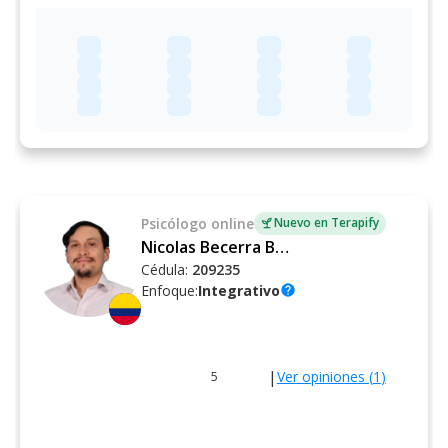
Psicólogo
online
Nuevo en Terapify
Nicolas Becerra Ballen
Cédula:
209235
Enfoque:
Integrativo
help
|
Ver opiniones (
1
)
5