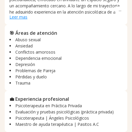
un acompañamiento cercano. A lo largo de mi trayectoria,
he adquirido experiencia en la atención psicológica de a
Leer mas
adultos y jóvenes, adaptándome a tus necesidades a
través de sesiones presenciales o en línea. Mi trabajo
consiste en apoyarte mediante la evaluación clínica y el
🎯 Áreas de atención
acompañamiento terapéutico para atravesar diversas
Abuso sexual
problemáticas emocionales, relacionales y de salud
Ansiedad
mental. Para asegurarme de ofrecerte siempre la mejor
Conflictos amorosos
atención, mantengo un firme compromiso ético con mis
Dependencia emocional
pacientes y participo continuamente en espacios de
Depresión
supervisión y actualización profesional.
Problemas de Pareja
Pérdidas y duelo
Trauma
💼 Experiencia profesional
Psicoterapeuta en Práctica Privada
Evaluación y pruebas psicológicas (práctica privada)
Psicoterapeuta | Ángeles Psicológicos
Maestro de ayuda terapéutica | Pasitos A.C