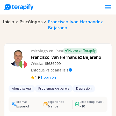
menu
Inicio
>
Psicólogos
>
Francisco Ivan Hernandez
Psicólogos en línea
Bejarano
Precios
Opiniones
Empresas
Psicólogo
en línea
Nuevo en Terapify
Francisco Ivan Hernández Bejarano
Preguntas frecuentes
Cédula:
15686099
Blog
Enfoque:
Psicoanálisis
help
·
4.9
1
opinión
Trabaja con nosotros
Abuso sexual
Problemas de pareja
Depresión
Idiomas
Experiencia
Citas completadas
Español
6
años
+
10