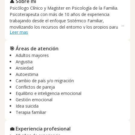
👤 Sobre mí
Psicólogo Clínico y Magister en Psicología de la Familia.
Psicoterapeuta con más de 10 años de experiencia
trabajando desde el enfoque Sistémico Familiar,
movilizando los recursos del entorno y los propios para
Leer mas
construir un espacio que permita encontrar una solución a
los dilemas humanos que se presentan.
🎯 Áreas de atención
Adultos mayores
Angustia
Ansiedad
Autoestima
Cambio de país y/o migración
Conflictos de pareja
Equilibrio e inteligencia emocional
Gestión emocional
Idea suicida
Terapia familiar
💼 Experiencia profesional