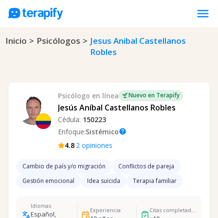
menu
Inicio
>
Psicólogos
>
Jesus Anibal Castellanos
Psicólogos en línea
Robles
Precios
Opiniones
Empresas
Psicólogo
en línea
Nuevo en Terapify
Jesús Aníbal Castellanos Robles
Preguntas frecuentes
Cédula:
150223
Blog
Enfoque:
Sistémico
help
·
4.8
2
opiniones
Trabaja con nosotros
Cambio de país y/o migración
Conflictos de pareja
Gestión emocional
Idea suicida
Terapia familiar
Idiomas
Experiencia
Citas completadas
Español,