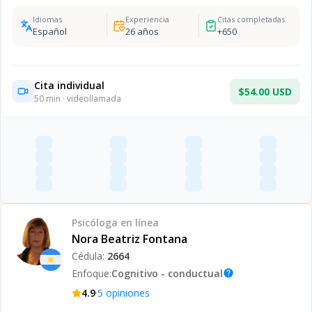
Idiomas
Experiencia
Citas completadas
Español
26
años
+
650
Cita individual
$54.00 USD
50
min · videollamada
Psicóloga
en línea
Nora Beatriz Fontana
Cédula:
2664
Enfoque:
Cognitivo - conductual
help
·
4.9
5
opiniones