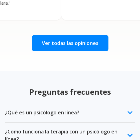
Ver todas las opiniones
Preguntas frecuentes
keyboard_arrow_down
¿Qué es un psicólogo en línea?
Un psicólogo en línea es un profesional de la salud
¿Cómo funciona la terapia con un psicólogo en
mental certificado que ofrece terapia psicológica a
keyboard_arrow_down
línea?