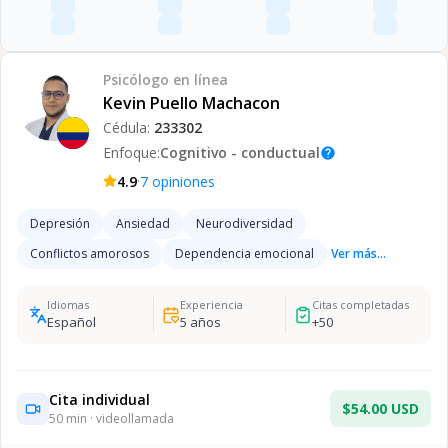
Psicólogo
en línea
Kevin Puello Machacon
Cédula:
233302
Enfoque:
Cognitivo - conductual
help
·
4.9
7
opiniones
Depresión
Ansiedad
Neurodiversidad
Conflictos amorosos
Dependencia emocional
Ver más...
Idiomas
Experiencia
Citas completadas
Español
5
años
+
50
Cita individual
$54.00 USD
50
min · videollamada