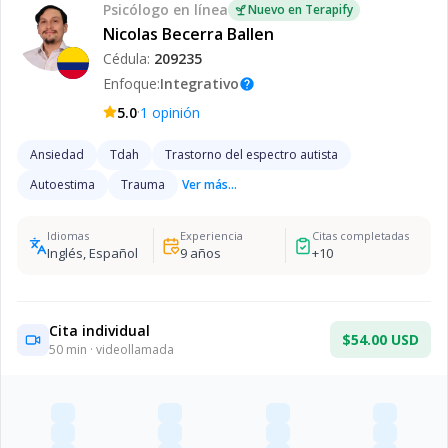
Psicólogo
en línea
Nuevo en Terapify
Nicolas Becerra Ballen
Cédula:
209235
Enfoque:
Integrativo
help
·
5.0
1
opinión
Ansiedad
Tdah
Trastorno del espectro autista
Autoestima
Trauma
Ver más...
Idiomas
Experiencia
Citas completadas
Inglés, Español
9
años
+
10
Cita individual
$54.00 USD
50
min · videollamada