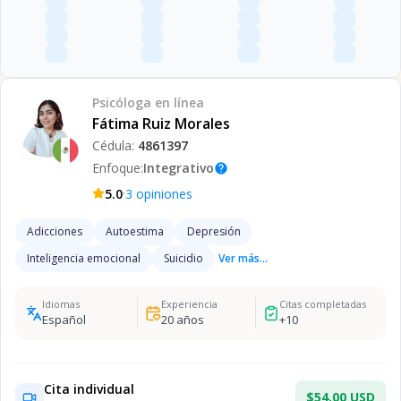
Psicóloga
en línea
Fátima Ruiz Morales
Cédula:
4861397
Enfoque:
Integrativo
help
·
5.0
3
opiniones
Adicciones
Autoestima
Depresión
Inteligencia emocional
Suicidio
Ver más...
Idiomas
Experiencia
Citas completadas
Español
20
años
+
10
Cita individual
$54.00 USD