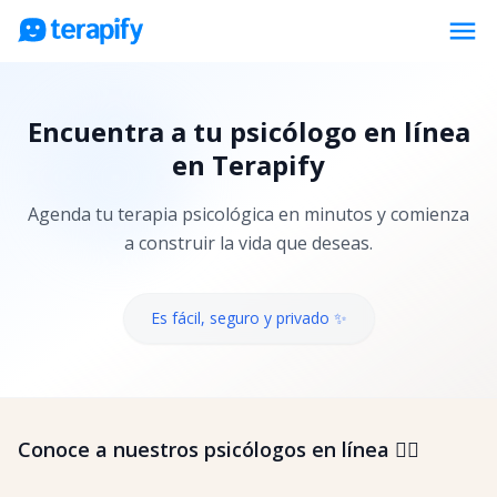
menu
Psicólogos en línea
Encuentra a tu psicólogo en línea
Precios
en Terapify
Opiniones
Agenda tu terapia psicológica en minutos y comienza
Empresas
a construir la vida que deseas.
Preguntas frecuentes
Blog
Es fácil, seguro y privado ✨
Trabaja con nosotros
Conoce a nuestros psicólogos en línea 👇🏼