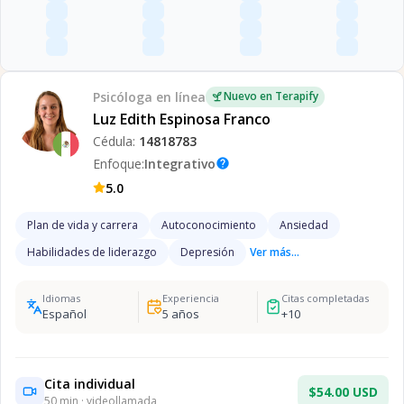
Psicóloga
en línea
Nuevo en Terapify
Luz Edith Espinosa Franco
Cédula:
14818783
Enfoque:
Integrativo
help
5.0
Plan de vida y carrera
Autoconocimiento
Ansiedad
Habilidades de liderazgo
Depresión
Ver más...
Idiomas
Experiencia
Citas completadas
Español
5
años
+
10
Cita individual
$54.00 USD
50
min · videollamada