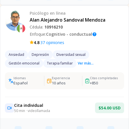
Psicólogo
en línea
Alan Alejandro Sandoval Mendoza
Cédula:
10916210
Enfoque:
Cognitivo - conductual
help
·
4.8
37
opiniones
Ansiedad
Depresión
Diversidad sexual
Gestión emocional
Terapia familiar
Ver más...
Idiomas
Experiencia
Citas completadas
Español
10
años
+
850
Cita individual
$54.00 USD
50
min · videollamada