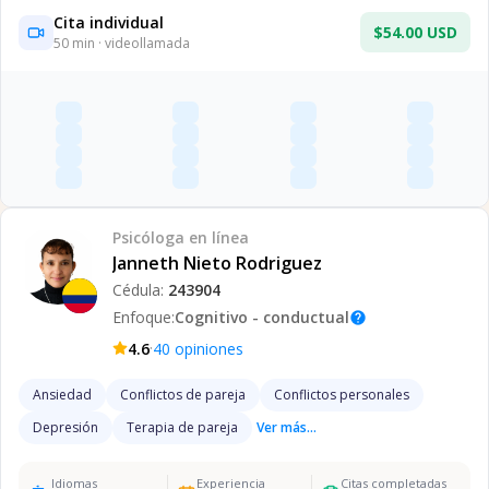
Cita individual
$54.00 USD
50
min · videollamada
Psicóloga
en línea
Janneth Nieto Rodriguez
Cédula:
243904
Enfoque:
Cognitivo - conductual
help
·
4.6
40
opiniones
Ansiedad
Conflictos de pareja
Conflictos personales
Depresión
Terapia de pareja
Ver más...
Idiomas
Experiencia
Citas completadas