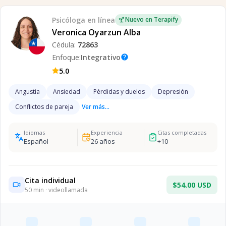
Psicóloga
en línea
Nuevo en Terapify
Veronica Oyarzun Alba
Cédula:
72863
Enfoque:
Integrativo
help
5.0
Angustia
Ansiedad
Pérdidas y duelos
Depresión
Conflictos de pareja
Ver más...
Idiomas
Experiencia
Citas completadas
Español
26
años
+
10
Cita individual
$54.00 USD
50
min · videollamada