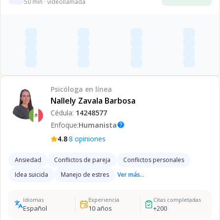
50
min · videollamada
Psicóloga
en línea
Nallely Zavala Barbosa
Cédula:
14248577
Enfoque:
Humanista
help
·
4.8
8
opiniones
Ansiedad
Conflictos de pareja
Conflictos personales
Idea suicida
Manejo de estres
Ver más...
Idiomas
Experiencia
Citas completadas
Español
10
años
+
200