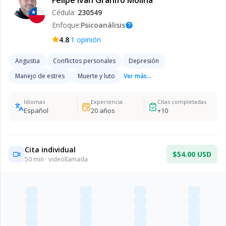
Felipe Iván Granifo Molina
Cédula:
230549
Enfoque:
Psicoanálisis
help
·
4.8
1
opinión
Angustia
Conflictos personales
Depresión
Manejo de estres
Muerte y luto
Ver más...
Idiomas
Experiencia
Citas completadas
Español
20
años
+
10
Cita individual
$54.00 USD
50
min · videollamada