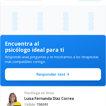
Encuentra al
psicólogo ideal para ti
Responde unas preguntas y te mostramos a los terapeutas
más compatibles contigo.
Responder test
Psicóloga
en línea
Luisa Fernanda Díaz Correa
Cédula:
156243