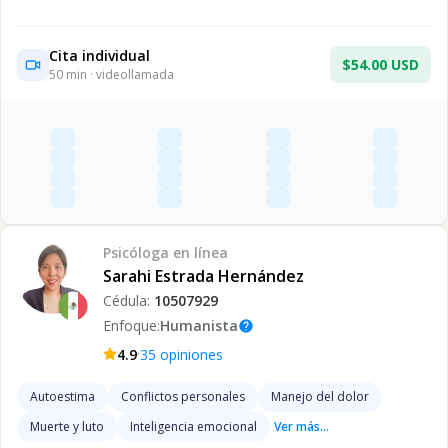
Cita individual
$54.00 USD
50
min · videollamada
Psicóloga
en línea
Sarahi Estrada Hernández
Cédula:
10507929
Enfoque:
Humanista
help
·
4.9
35
opiniones
Autoestima
Conflictos personales
Manejo del dolor
Muerte y luto
Inteligencia emocional
Ver más...