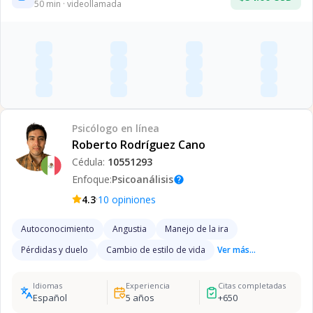
50
min · videollamada
Psicólogo
en línea
Roberto Rodríguez Cano
Cédula:
10551293
Enfoque:
Psicoanálisis
help
·
4.3
10
opiniones
Autoconocimiento
Angustia
Manejo de la ira
Pérdidas y duelo
Cambio de estilo de vida
Ver más...
Idiomas
Experiencia
Citas completadas
Español
5
años
+
650