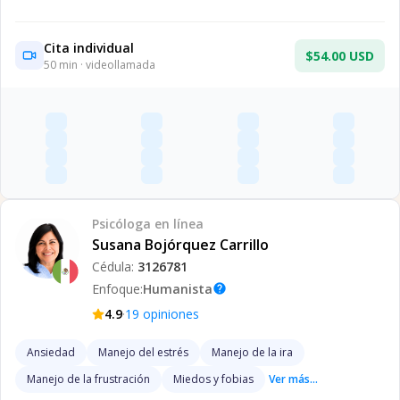
Cita individual
$54.00 USD
50
min · videollamada
Psicóloga
en línea
Susana Bojórquez Carrillo
Cédula:
3126781
Enfoque:
Humanista
help
·
4.9
19
opiniones
Ansiedad
Manejo del estrés
Manejo de la ira
Manejo de la frustración
Miedos y fobias
Ver más...