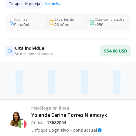
Terapia de pareja
Ver más...
Idiomas
Experiencia
Citas completadas
Español
20
años
+
250
Cita individual
$54.00 USD
50
min · videollamada
Psicóloga
en línea
Yolanda Carina Torres Niemczyk
Cédula:
13682054
Enfoque:
Cognitivo - conductual
help