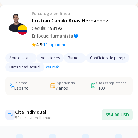
Psicólogo
en línea
Cristian Camilo Arias Hernandez
Cédula:
193192
Enfoque:
Humanista
help
·
4.9
11
opiniones
Abuso sexual
Adicciones
Burnout
Conflictos de pareja
Diversidad sexual
Ver más...
Idiomas
Experiencia
Citas completadas
Español
7
años
+
100
Cita individual
$54.00 USD
50
min · videollamada