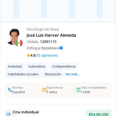
Psicólogo
en línea
José Luis Herver Almeida
Cédula:
12891115
Enfoque:
Sistémico
help
·
4.6
35
opiniones
Ansiedad
Autoestima
Codependencia
Habilidades sociales
Motivación
Ver más...
Idiomas
Experiencia
Citas completadas
Español
5
años
+
1200
Cita individual
$54.00 USD