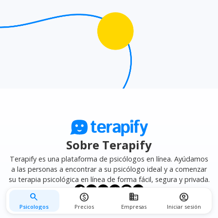
mejor se adapte a tus necesidades.
Sobre Terapify
Terapify es una plataforma de psicólogos en línea. Ayúdamos
a las personas a encontrar a su psicólogo ideal y a comenzar
su terapia psicológica en línea de forma fácil, segura y privada.
search
monetization_on
business
account_circle
Psicologos
Precios
Empresas
Iniciar sesión