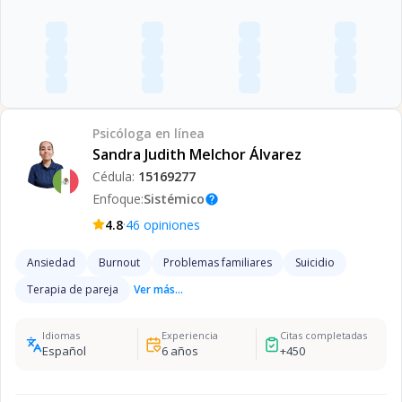
Psicóloga
en línea
Sandra Judith Melchor Álvarez
Cédula:
15169277
Enfoque:
Sistémico
help
·
4.8
46
opiniones
Ansiedad
Burnout
Problemas familiares
Suicidio
Terapia de pareja
Ver más...
Idiomas
Experiencia
Citas completadas
Español
6
años
+
450