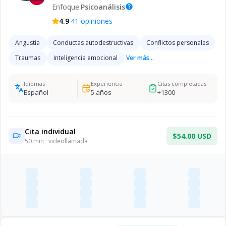
Enfoque:
Psicoanálisis
help
·
4.9
41
opiniones
Angustia
Conductas autodestructivas
Conflictos personales
Traumas
Inteligencia emocional
Ver más...
Idiomas
Experiencia
Citas completadas
Español
5
años
+
1300
Cita individual
$54.00 USD
50
min · videollamada