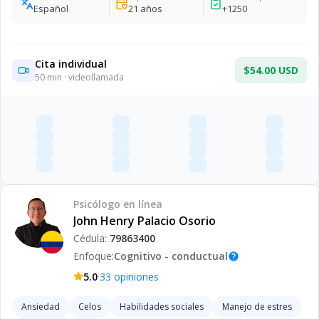
Español
21
años
+
1250
Cita individual
$54.00 USD
50
min · videollamada
Psicólogo
en línea
John Henry Palacio Osorio
Cédula:
79863400
Enfoque:
Cognitivo - conductual
help
·
5.0
33
opiniones
Ansiedad
Celos
Habilidades sociales
Manejo de estres