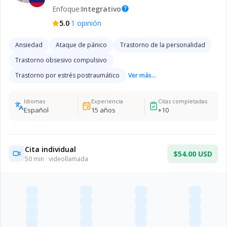
Enfoque:
Integrativo
help
·
5.0
1
opinión
Ansiedad
Ataque de pánico
Trastorno de la personalidad
Trastorno obsesivo compulsivo
Trastorno por estrés postraumático
Ver más...
Idiomas
Experiencia
Citas completadas
Español
15
años
+
10
Cita individual
$54.00 USD
50
min · videollamada