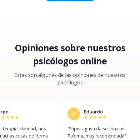
Opiniones sobre nuestros
psicólogos online
Estas son algunas de las opiniones de nuestros
psicólogos
Eduardo
E
r
star
star
star
star
star
 claridad, nos
“
Súper agusto la sesión con
“
cosas de forma
Paloma, muy recomendada
”