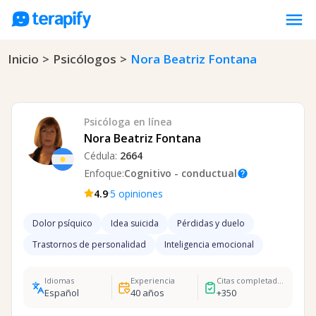
menu
Inicio
>
Psicólogos
>
Nora Beatriz Fontana
Psicólogos en línea
Precios
Opiniones
Psicóloga
en línea
Empresas
Nora Beatriz Fontana
Cédula:
2664
Preguntas frecuentes
Enfoque:
Cognitivo - conductual
help
Blog
·
4.9
5
opiniones
Trabaja con nosotros
Dolor psíquico
Idea suicida
Pérdidas y duelo
Trastornos de personalidad
Inteligencia emocional
Idiomas
Experiencia
Citas completadas
Español
40
años
+
350