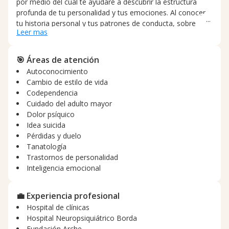
por medio del cual te ayudaré a descubrir la estructura
profunda de tu personalidad y tus emociones. Al conocer
tu historia personal y tus patrones de conducta, sobre
Leer mas
todo las desadaptadas, haremos un trabajo artesanal y
creativo para que puedas tomar conciencia de aquellas
cosas que complican tu actuar cotidiano. De esa manera
🎯 Áreas de atención
te harás cada vez mas consciente de tus problemas e irás
Autoconocimiento
modificándolos. También puedo enseñarte herramientas
Cambio de estilo de vida
de meditación biológica y mindfulness entre otros recursos
Codependencia
que te lleven a mejorar tu vida. Me centro en delinear el
Cuidado del adulto mayor
proyecto de vida porque este es el eje de nuestro
Dolor psíquico
desarrollo personal. El que tiene un “para que” soporta casi
Idea suicida
cualquier “como”.
Pérdidas y duelo
Tanatología
Trastornos de personalidad
Inteligencia emocional
💼 Experiencia profesional
Hospital de clínicas
Hospital Neuropsiquiátrico Borda
Fundación Arche