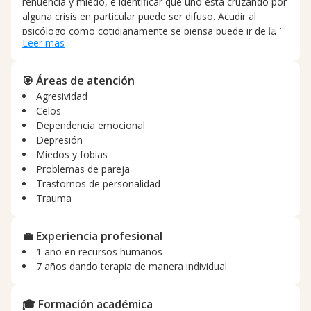
renuencia y miedo, e identificar que uno está cruzando por
alguna crisis en particular puede ser difuso. Acudir al
psicólogo como cotidianamente se piensa puede ir de la
Leer mas
mano de un prejuicio, absolutamente todos tenemos
contradicciones e ideas que no terminamos por entender y
procesar. En la psicoterapia con enfoque psicoanalítico
🎯 Áreas de atención
buscamos darle una razón a las motivaciones
Agresividad
inconscientes por las que uno realiza las acciones del día a
Celos
día. Los problemas de ansiedad y depresión como
Dependencia emocional
socialmente son conocidos son estados de ánimo por lo
Depresión
que atravesamos dado a las diferentes perdidas y etapas
Miedos y fobias
en las que nos encontramos, si buscas clarificar el sentido
Problemas de pareja
de las cosas que le suceden a tu mente, te invito a
Trastornos de personalidad
agendar una cita por primera vez, soy psicóloga de
Trauma
formación con estudios en psicoanálisis.
💼 Experiencia profesional
1 año en recursos humanos
7 años dando terapia de manera individual.
🎓 Formación académica