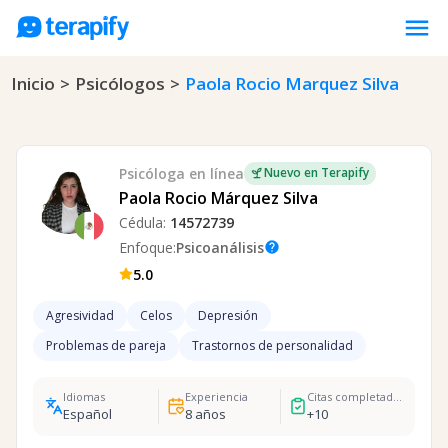
menu
Inicio
>
Psicólogos
>
Paola Rocio Marquez Silva
Psicólogos en línea
Precios
Opiniones
Psicóloga
en línea
Nuevo en Terapify
Empresas
Paola Rocio Márquez Silva
Cédula:
14572739
Preguntas frecuentes
Enfoque:
Psicoanálisis
help
Blog
5.0
Trabaja con nosotros
Agresividad
Celos
Depresión
Problemas de pareja
Trastornos de personalidad
Idiomas
Experiencia
Citas completadas
Español
8
años
+
10