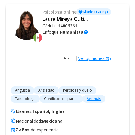
Psicóloga
online
Aliado LGBTQ+
Laura Mireya Gutiérrez Quintal
Cédula:
14806361
Enfoque:
Humanista
help
|
Ver opiniones (
9
)
4.6
Angustia
Ansiedad
Pérdidas y duelo
Tanatología
Conflictos de pareja
Ver más
Idiomas:
Español, Inglés
Nacionalidad:
Mexicana
7
años
de experiencia