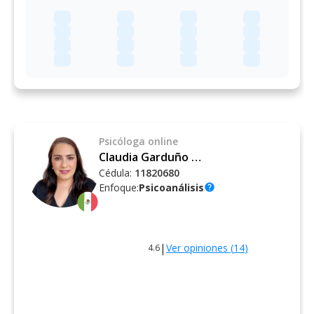
Psicóloga
online
Claudia Garduño Pineda
Cédula:
11820680
Enfoque:
Psicoanálisis
help
|
Ver opiniones (
14
)
4.6