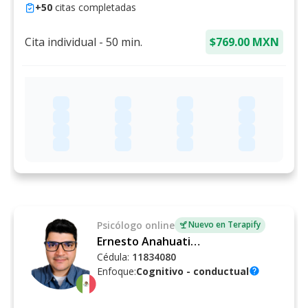
+
50
citas completadas
Cita individual
-
50
min.
$769.00 MXN
Psicólogo
online
Nuevo en Terapify
Ernesto Anahuati Manrique
Cédula:
11834080
Enfoque:
Cognitivo - conductual
help