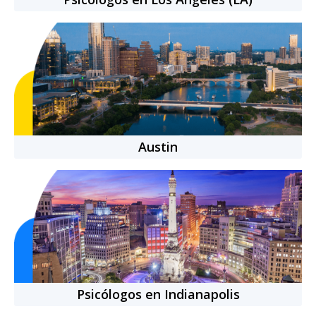
Nacionalidad:
Mexicana
22
años
de experiencia
+
2850
citas completadas
Cita individual
-
50
min.
$769.00 MXN
Austin
Psicólogos en Indianapolis