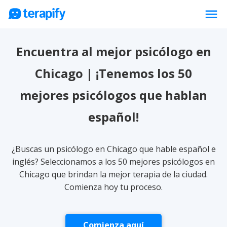
menu
Psicólogos en línea
Encuentra al mejor psicólogo en
Precios
Chicago | ¡Tenemos los 50
Opiniones
mejores psicólogos que hablan
Empresas
español!
Preguntas frecuentes
Blog
¿Buscas un psicólogo en Chicago que hable español e
Trabaja con nosotros
inglés? Seleccionamos a los 50 mejores psicólogos en
Chicago que brindan la mejor terapia de la ciudad.
Comienza hoy tu proceso.
Comienza aquí