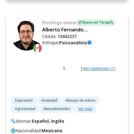
Psicólogo
online
Nuevo en Terapify
Alberto Fernando Schietekat Soler
Cédula:
15682237
Enfoque:
Psicoanálisis
help
|
Ver opiniones (
1
)
5
Depresión
Ansiedad
Manejo de estres
Agresividad
Masculinidades
Ver más
Idiomas:
Español, Inglés
Nacionalidad:
Mexicana