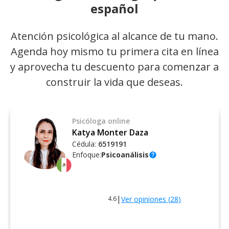
español
Atención psicológica al alcance de tu mano.
Agenda hoy mismo tu primera cita en línea
y aprovecha tu descuento para comenzar a
construir la vida que deseas.
Psicóloga
online
Katya Monter Daza
Cédula:
6519191
Enfoque:
Psicoanálisis
help
|
Ver opiniones (
28
)
4.6