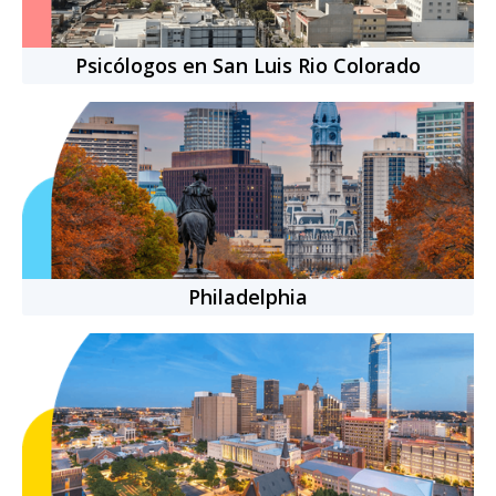
Psicólogos en San Luis Rio Colorado
Ansiedad
Autoestima
Conflictos personales
Problemas familiares
Terapia de pareja
Ver más
Idiomas:
Español, Inglés
Nacionalidad:
Mexicana
11
años
de experiencia
+
2700
citas completadas
Philadelphia
Cita individual
-
50
min.
$769.00 MXN