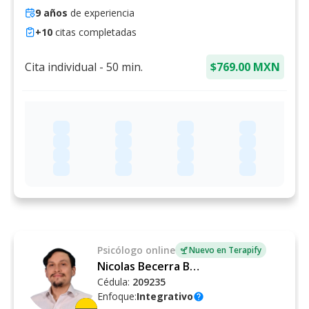
9
años
de experiencia
+
10
citas completadas
Cita individual
-
50
min.
$769.00 MXN
Psicólogo
online
Nuevo en Terapify
Nicolas Becerra Ballen
Cédula:
209235
Enfoque:
Integrativo
help