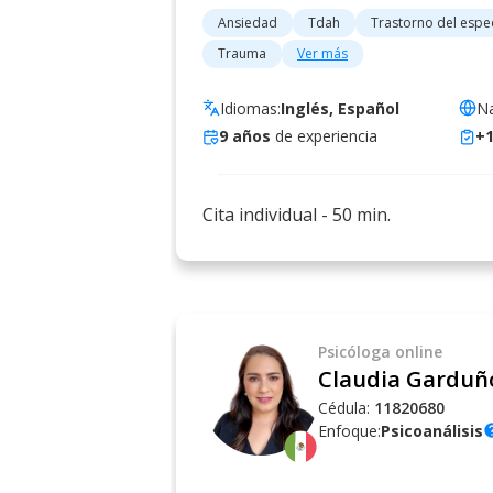
Ansiedad
Tdah
Trastorno del espec
Trauma
Ver más
Idiomas:
Inglés, Español
Na
9
años
de experiencia
+
Cita individual
-
50
min.
Psicóloga
online
Claudia Garduñ
Cédula:
11820680
Enfoque:
Psicoanálisis
he