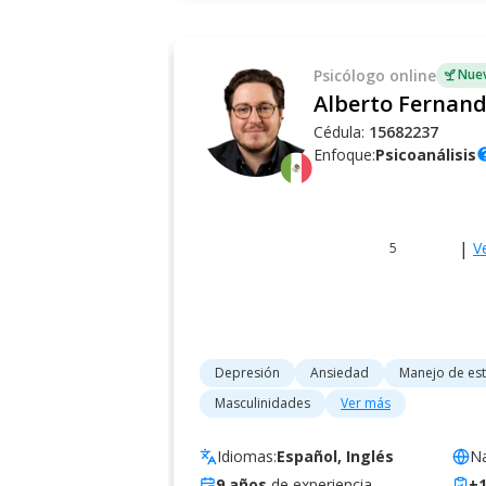
Psicólogo
online
Nuev
Cédula:
15682237
Enfoque:
Psicoanálisis
he
|
V
5
Depresión
Ansiedad
Manejo de est
Masculinidades
Ver más
Idiomas:
Español, Inglés
Na
9
años
de experiencia
+