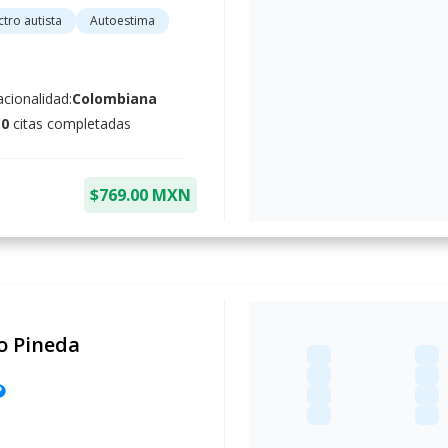
tro autista
Autoestima
cionalidad:
Colombiana
10
citas completadas
$769.00 MXN
o Pineda
lp