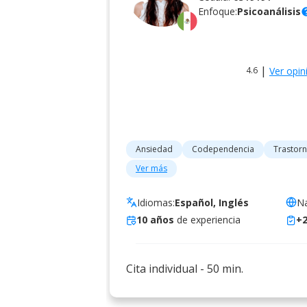
Enfoque:
Psicoanálisis
he
|
Ver opin
4.6
Ansiedad
Codependencia
Trastorn
Ver más
Idiomas:
Español, Inglés
Na
10
años
de experiencia
+
Cita individual
-
50
min.