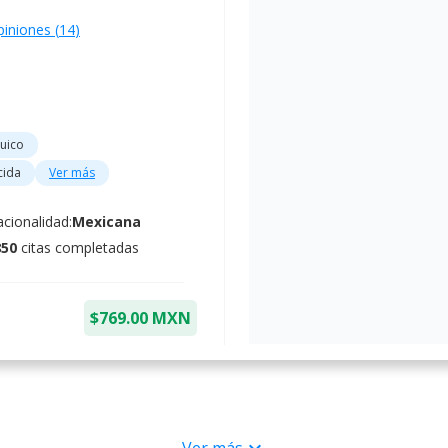
piniones (
14
)
uico
cida
Ver más
cionalidad:
Mexicana
850
citas completadas
$769.00 MXN
ado LGBTQ+