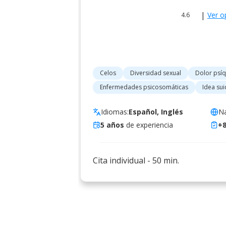
|
Ver o
4.6
Celos
Diversidad sexual
Dolor psíq
Enfermedades psicosomáticas
Idea sui
Idiomas:
Español, Inglés
Na
5
años
de experiencia
+
Cita individual
-
50
min.
Psicóloga
online
Ali