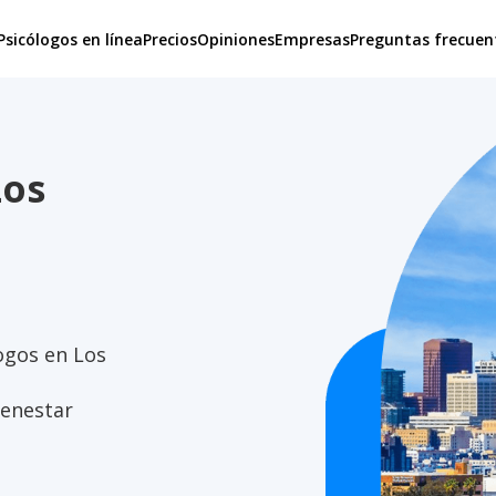
Psicólogos en línea
Precios
Opiniones
Empresas
Preguntas frecuen
Los
ogos en Los
ienestar