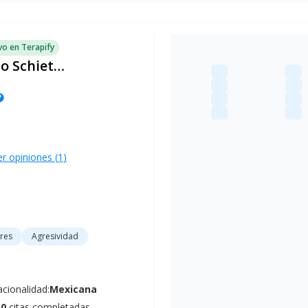
o en Terapify
Alberto Fernando Schietekat Soler
lp
er opiniones (
1
)
res
Agresividad
cionalidad:
Mexicana
10
citas completadas