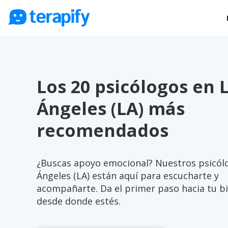
Psicólogos en línea
Precios
Los 20 psicólogos en 
Opiniones
Empresas
Ángeles (LA) más
Preguntas frecuentes
recomendados
Blog
Trabaja con nosotros
¿Buscas apoyo emocional? Nuestros psicól
Ángeles (LA) están aquí para escucharte y
acompañarte. Da el primer paso hacia tu b
desde donde estés.