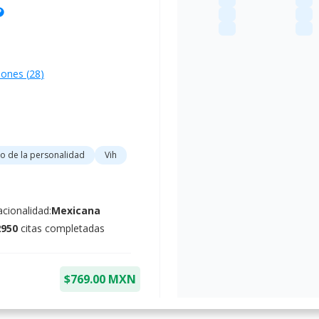
lp
iones (
28
)
o de la personalidad
Vih
cionalidad:
Mexicana
2950
citas completadas
$769.00 MXN