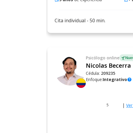
Cita individual
-
50
min.
Psicólogo
online
Nuev
Nicolas Becerra 
Cédula:
209235
Enfoque:
Integrativo
help
|
Ver
5