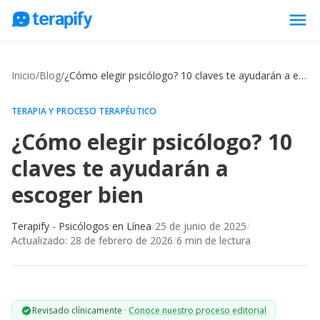
menu
Psicólogos en línea
Inicio
/
Blog
/
¿Cómo elegir psicólogo? 10 claves te ayudarán a escoger bien
Precios
Opiniones
TERAPIA Y PROCESO TERAPÉUTICO
¿Cómo elegir psicólogo? 10
Empresas
claves te ayudarán a
Preguntas frecuentes
escoger bien
Blog
Trabaja con nosotros
Terapify - Psicólogos en Línea
/
25 de junio de 2025
/
Actualizado:
28 de febrero de 2026
/
6
min de lectura
Revisado clínicamente
·
Conoce nuestro proceso editorial