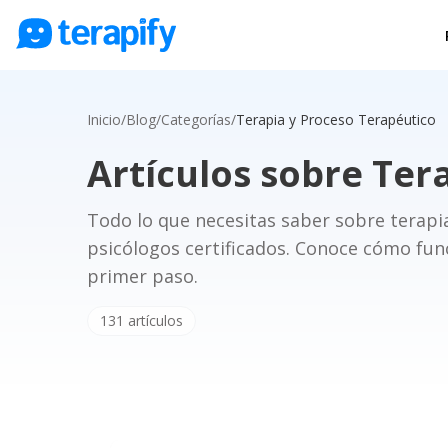
Psicólogos en línea
Precios
Inicio
/
Blog
/
Categorías
/
Terapia y Proceso Terapéutico
Opiniones
Artículos sobre
Tera
Empresas
Todo lo que necesitas saber sobre terapia
Preguntas frecuentes
psicólogos certificados. Conoce cómo fun
Blog
primer paso.
Trabaja con nosotros
131
artículos