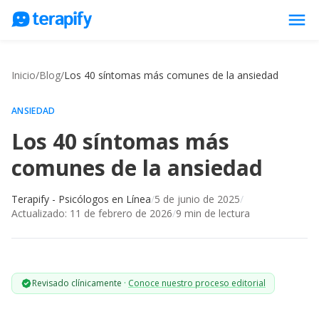
menu
Psicólogos en línea
Inicio
/
Blog
/
Los 40 síntomas más comunes de la ansiedad
Precios
Opiniones
ANSIEDAD
Los 40 síntomas más
Empresas
comunes de la ansiedad
Preguntas frecuentes
Blog
Terapify - Psicólogos en Línea
/
5 de junio de 2025
/
Actualizado:
11 de febrero de 2026
/
9
min de lectura
Trabaja con nosotros
Revisado clínicamente
·
Conoce nuestro proceso editorial