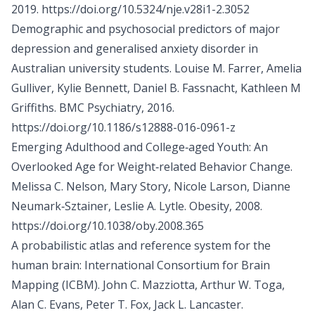
2019.
https://doi.org/10.5324/nje.v28i1-2.3052
Demographic and psychosocial predictors of major
depression and generalised anxiety disorder in
Australian university students. Louise M. Farrer, Amelia
Gulliver, Kylie Bennett, Daniel B. Fassnacht, Kathleen M
Griffiths. BMC Psychiatry, 2016.
https://doi.org/10.1186/s12888-016-0961-z
Emerging Adulthood and College‐aged Youth: An
Overlooked Age for Weight‐related Behavior Change.
Melissa C. Nelson, Mary Story, Nicole Larson, Dianne
Neumark‐Sztainer, Leslie A. Lytle. Obesity, 2008.
https://doi.org/10.1038/oby.2008.365
A probabilistic atlas and reference system for the
human brain: International Consortium for Brain
Mapping (ICBM). John C. Mazziotta, Arthur W. Toga,
Alan C. Evans, Peter T. Fox, Jack L. Lancaster.