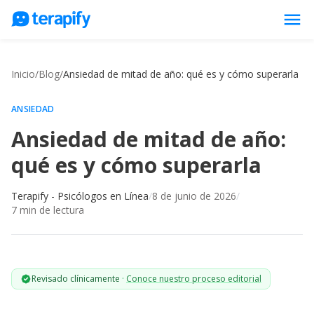
menu
Psicólogos en línea
Inicio
/
Blog
/
Ansiedad de mitad de año: qué es y cómo superarla
Precios
Opiniones
ANSIEDAD
Ansiedad de mitad de año:
Empresas
qué es y cómo superarla
Preguntas frecuentes
Blog
Terapify - Psicólogos en Línea
/
8 de junio de 2026
/
7
min de lectura
Trabaja con nosotros
Revisado clínicamente
·
Conoce nuestro proceso editorial