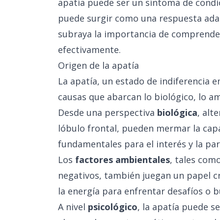
apatía puede ser un síntoma de condi
puede surgir como una respuesta adap
subraya la importancia de comprender
efectivamente.
Origen de la apatía
La apatía, un estado de indiferencia
causas que abarcan lo biológico, lo am
Desde una perspectiva
biológica
, alt
lóbulo frontal, pueden mermar la capa
fundamentales para el interés y la part
Los
factores ambientales
, tales com
negativos, también juegan un papel c
la energía para enfrentar desafíos o 
A nivel
psicológico
, la apatía puede s