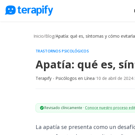
Psicólogos en línea
Precios
Inicio
/
Blog
/
Apatía: qué es, síntomas y cómo evitarla
Opiniones
TRASTORNOS PSICOLÓGICOS
Empresas
Apatía: qué es, sí
Preguntas frecuentes
Terapify - Psicólogos en Línea
/
10 de abril de 2024
/
Blog
Trabaja con nosotros
Revisado clínicamente
·
Conoce nuestro proceso edit
La apatía se presenta como un desaf