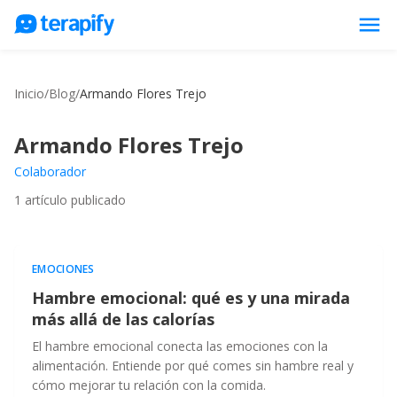
menu
Psicólogos en línea
Inicio
/
Blog
/
Armando Flores Trejo
Precios
Opiniones
Armando Flores Trejo
Empresas
Colaborador
1
artículo publicado
Preguntas frecuentes
Blog
Trabaja con nosotros
EMOCIONES
Hambre emocional: qué es y una mirada
más allá de las calorías
El hambre emocional conecta las emociones con la
alimentación. Entiende por qué comes sin hambre real y
cómo mejorar tu relación con la comida.