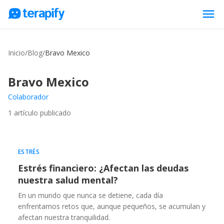
menu
Psicólogos en línea
Inicio
/
Blog
/
Bravo Mexico
Precios
Opiniones
Bravo Mexico
Empresas
Colaborador
1
artículo publicado
Preguntas frecuentes
Blog
Trabaja con nosotros
ESTRÉS
Estrés financiero: ¿Afectan las deudas
nuestra salud mental?
En un mundo que nunca se detiene, cada día
enfrentamos retos que, aunque pequeños, se acumulan y
afectan nuestra tranquilidad.