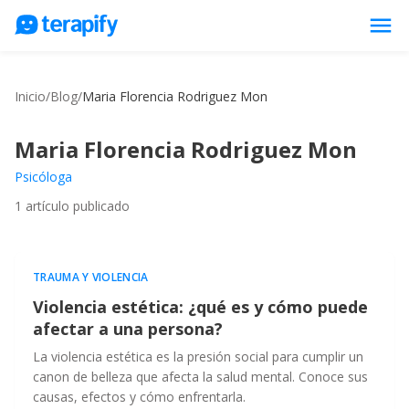
menu
Psicólogos en línea
Inicio
/
Blog
/
Maria Florencia Rodriguez Mon
Precios
Opiniones
Maria Florencia Rodriguez Mon
Empresas
Psicóloga
1
artículo publicado
Preguntas frecuentes
Blog
Trabaja con nosotros
TRAUMA Y VIOLENCIA
Violencia estética: ¿qué es y cómo puede
afectar a una persona?
La violencia estética es la presión social para cumplir un
canon de belleza que afecta la salud mental. Conoce sus
causas, efectos y cómo enfrentarla.