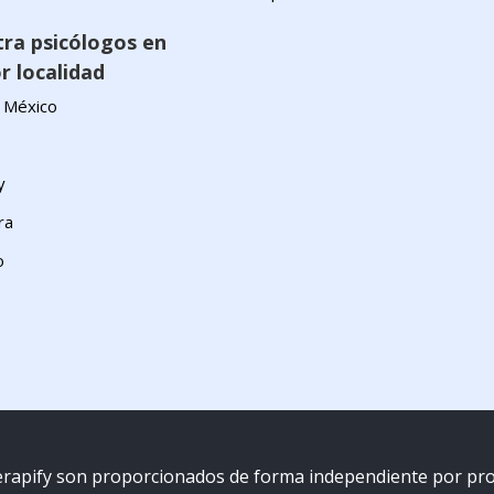
ra psicólogos en
r localidad
 México
y
ra
o
Terapify son proporcionados de forma independiente por prof