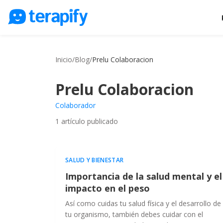
Psicólogos en línea
Precios
Inicio
/
Blog
/
Prelu Colaboracion
Opiniones
Prelu Colaboracion
Empresas
Colaborador
Preguntas frecuentes
1
artículo publicado
Blog
Trabaja con nosotros
SALUD Y BIENESTAR
Importancia de la salud mental y el
impacto en el peso
Así como cuidas tu salud física y el desarrollo de
tu organismo, también debes cuidar con el