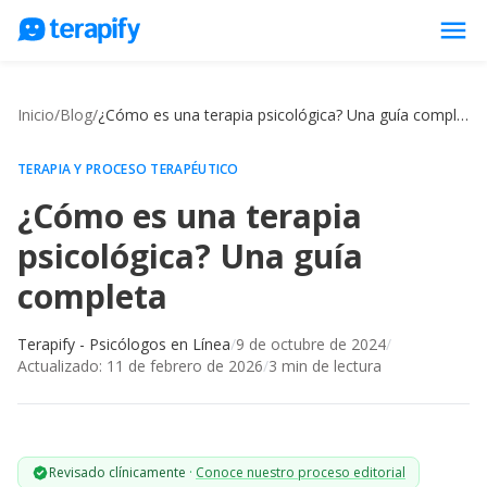
menu
Psicólogos en línea
Inicio
/
Blog
/
¿Cómo es una terapia psicológica? Una guía completa
Precios
Opiniones
TERAPIA Y PROCESO TERAPÉUTICO
¿Cómo es una terapia
Empresas
psicológica? Una guía
Preguntas frecuentes
completa
Blog
Trabaja con nosotros
Terapify - Psicólogos en Línea
/
9 de octubre de 2024
/
Actualizado:
11 de febrero de 2026
/
3
min de lectura
Revisado clínicamente
·
Conoce nuestro proceso editorial