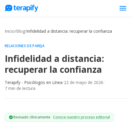
menu
Psicólogos en línea
Inicio
/
Blog
/
Infidelidad a distancia: recuperar la confianza
Precios
Opiniones
RELACIONES DE PAREJA
Infidelidad a distancia:
Empresas
recuperar la confianza
Preguntas frecuentes
Blog
Terapify - Psicólogos en Línea
/
22 de mayo de 2026
/
7
min de lectura
Trabaja con nosotros
Revisado clínicamente
·
Conoce nuestro proceso editorial