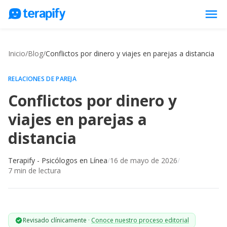
menu
Psicólogos en línea
Inicio
/
Blog
/
Conflictos por dinero y viajes en parejas a distancia
Precios
Opiniones
RELACIONES DE PAREJA
Conflictos por dinero y
Empresas
viajes en parejas a
Preguntas frecuentes
distancia
Blog
Trabaja con nosotros
Terapify - Psicólogos en Línea
/
16 de mayo de 2026
/
7
min de lectura
Revisado clínicamente
·
Conoce nuestro proceso editorial