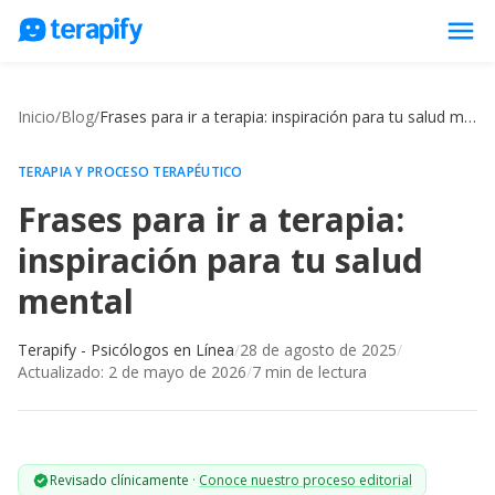
menu
Psicólogos en línea
Inicio
/
Blog
/
Frases para ir a terapia: inspiración para tu salud mental
Precios
Opiniones
TERAPIA Y PROCESO TERAPÉUTICO
Frases para ir a terapia:
Empresas
inspiración para tu salud
Preguntas frecuentes
mental
Blog
Trabaja con nosotros
Terapify - Psicólogos en Línea
/
28 de agosto de 2025
/
Actualizado:
2 de mayo de 2026
/
7
min de lectura
Revisado clínicamente
·
Conoce nuestro proceso editorial