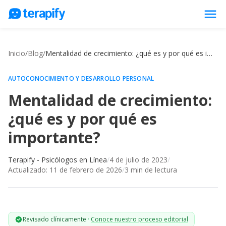
menu
Psicólogos en línea
Inicio
/
Blog
/
Mentalidad de crecimiento: ¿qué es y por qué es importante?
Precios
Opiniones
AUTOCONOCIMIENTO Y DESARROLLO PERSONAL
Mentalidad de crecimiento:
Empresas
¿qué es y por qué es
Preguntas frecuentes
importante?
Blog
Trabaja con nosotros
Terapify - Psicólogos en Línea
/
4 de julio de 2023
/
Actualizado:
11 de febrero de 2026
/
3
min de lectura
Revisado clínicamente
·
Conoce nuestro proceso editorial