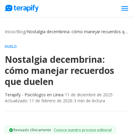
menu
Psicólogos en línea
Inicio
/
Blog
/
Nostalgia decembrina: cómo manejar recuerdos que duelen
Precios
Opiniones
DUELO
Nostalgia decembrina:
Empresas
cómo manejar recuerdos
Preguntas frecuentes
que duelen
Blog
Trabaja con nosotros
Terapify - Psicólogos en Línea
/
11 de diciembre de 2025
/
Actualizado:
11 de febrero de 2026
/
3
min de lectura
Revisado clínicamente
·
Conoce nuestro proceso editorial