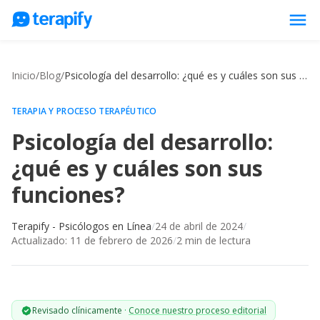
menu
Psicólogos en línea
Inicio
/
Blog
/
Psicología del desarrollo: ¿qué es y cuáles son sus funciones?
Precios
Opiniones
TERAPIA Y PROCESO TERAPÉUTICO
Psicología del desarrollo:
Empresas
¿qué es y cuáles son sus
Preguntas frecuentes
funciones?
Blog
Trabaja con nosotros
Terapify - Psicólogos en Línea
/
24 de abril de 2024
/
Actualizado:
11 de febrero de 2026
/
2
min de lectura
Revisado clínicamente
·
Conoce nuestro proceso editorial