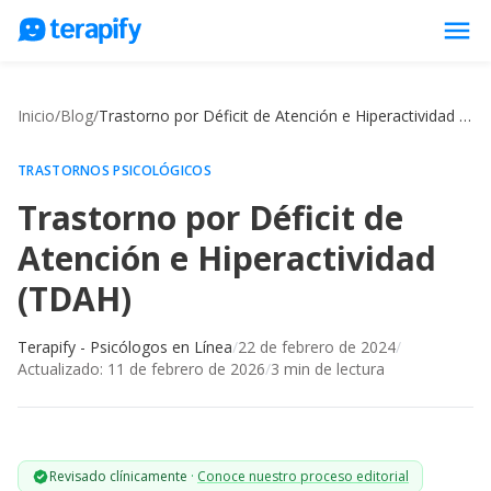
menu
Psicólogos en línea
Inicio
/
Blog
/
Trastorno por Déficit de Atención e Hiperactividad (TDAH)
Precios
Opiniones
TRASTORNOS PSICOLÓGICOS
Trastorno por Déficit de
Empresas
Atención e Hiperactividad
Preguntas frecuentes
(TDAH)
Blog
Trabaja con nosotros
Terapify - Psicólogos en Línea
/
22 de febrero de 2024
/
Actualizado:
11 de febrero de 2026
/
3
min de lectura
Revisado clínicamente
·
Conoce nuestro proceso editorial