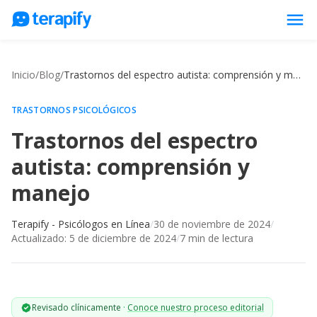
menu
Psicólogos en línea
Inicio
/
Blog
/
Trastornos del espectro autista: comprensión y manejo
Precios
Opiniones
TRASTORNOS PSICOLÓGICOS
Trastornos del espectro
Empresas
autista: comprensión y
Preguntas frecuentes
manejo
Blog
Trabaja con nosotros
Terapify - Psicólogos en Línea
/
30 de noviembre de 2024
/
Actualizado:
5 de diciembre de 2024
/
7
min de lectura
Revisado clínicamente
·
Conoce nuestro proceso editorial