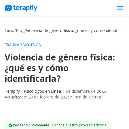
menu
Psicólogos en línea
Inicio
/
Blog
/
Violencia de género física: ¿qué es y cómo identificarla?
Precios
Opiniones
TRAUMA Y VIOLENCIA
Violencia de género física:
Empresas
¿qué es y cómo
Preguntas frecuentes
identificarla?
Blog
Trabaja con nosotros
Terapify - Psicólogos en Línea
/
1 de diciembre de 2025
/
Actualizado:
28 de febrero de 2026
/
9
min de lectura
Revisado clínicamente
·
Conoce nuestro proceso editorial