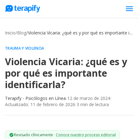
menu
Psicólogos en línea
Inicio
/
Blog
/
Violencia Vicaria: ¿qué es y por qué es importante identificarla?
Precios
Opiniones
TRAUMA Y VIOLENCIA
Violencia Vicaria: ¿qué es y
Empresas
por qué es importante
Preguntas frecuentes
identificarla?
Blog
Trabaja con nosotros
Terapify - Psicólogos en Línea
/
12 de marzo de 2024
/
Actualizado:
11 de febrero de 2026
/
3
min de lectura
Revisado clínicamente
·
Conoce nuestro proceso editorial