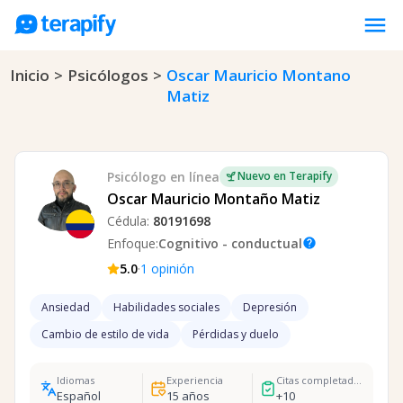
menu
Inicio
>
Psicólogos
>
Oscar Mauricio Montano
Psicólogos en línea
Matiz
Precios
Opiniones
Empresas
Psicólogo
en línea
Nuevo en Terapify
Oscar Mauricio Montaño Matiz
Preguntas frecuentes
Cédula:
80191698
Blog
Enfoque:
Cognitivo - conductual
help
·
5.0
1
opinión
Trabaja con nosotros
Ansiedad
Habilidades sociales
Depresión
Cambio de estilo de vida
Pérdidas y duelo
Idiomas
Experiencia
Citas completadas
Español
15
años
+
10