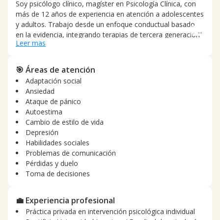
Soy psicólogo clínico, magíster en Psicología Clínica, con
más de 12 años de experiencia en atención a adolescentes
y adultos. Trabajo desde un enfoque conductual basado
en la evidencia, integrando terapias de tercera generación
Leer mas
como la Psicoterapia Analítica Funcional (FAP), la
Activación Conductual y la Terapia de Aceptación y
Compromiso (ACT). Acompaño procesos relacionados con
🎯 Áreas de atención
ansiedad, depresión, dificultades en la regulación
Adaptación social
emocional, crisis vitales y problemas de conducta. Mi
Ansiedad
trabajo se centra en comprender a profundidad cada caso
Ataque de pánico
a través de una formulación clínica clara, para diseñar
Autoestima
estrategias prácticas que permitan generar cambios
Cambio de estilo de vida
sostenibles. En terapia busco crear un espacio seguro y
Depresión
colaborativo, donde podamos fortalecer habilidades
Habilidades sociales
psicológicas, desarrollar mayor flexibilidad emocional y
Problemas de comunicación
avanzar hacia una vida coherente con los valores
Pérdidas y duelo
personales de cada consultante. Creo en una psicoterapia
Toma de decisiones
estructurada, ética y humana, orientada a resultados
reales.
💼 Experiencia profesional
Práctica privada en intervención psicológica individual