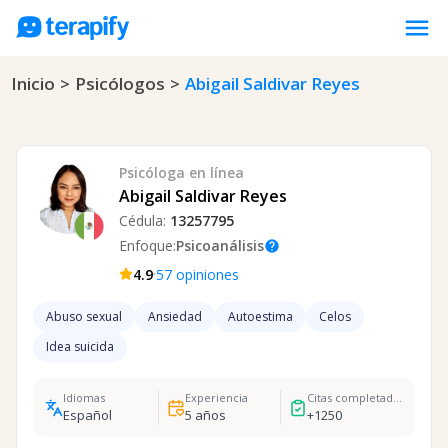
menu
Inicio
>
Psicólogos
>
Abigail Saldivar Reyes
Psicólogos en línea
Precios
Opiniones
Psicóloga
en línea
Empresas
Abigail Saldivar Reyes
Cédula:
13257795
Preguntas frecuentes
Enfoque:
Psicoanálisis
help
Blog
·
4.9
57
opiniones
Trabaja con nosotros
Abuso sexual
Ansiedad
Autoestima
Celos
Idea suicida
Idiomas
Experiencia
Citas completadas
Español
5
años
+
1250