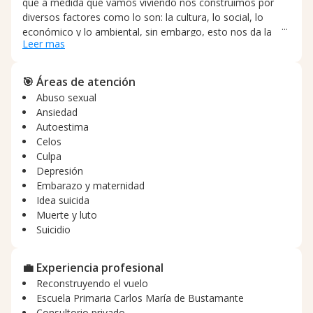
que a medida que vamos viviendo nos construimos por
diversos factores como lo son: la cultura, lo social, lo
económico y lo ambiental, sin embargo, esto nos da la
Leer mas
posibilidad de reconstruirnos de acuerdo a las necesidades
de cada individuo para lograr el bienestar deseado. Soy
una profesional empática que puede brindar las
🎯 Áreas de atención
herramientas necesarias para poder tratar las dolencias o
Abuso sexual
situaciones que les aquejan a mis pacientes.
Ansiedad
Autoestima
Celos
Culpa
Depresión
Embarazo y maternidad
Idea suicida
Muerte y luto
Suicidio
💼 Experiencia profesional
Reconstruyendo el vuelo
Escuela Primaria Carlos María de Bustamante
Consultorio privado