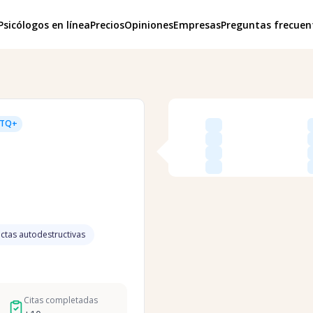
Psicólogos en línea
Precios
Opiniones
Empresas
Preguntas frecuen
BTQ+
tas autodestructivas
Citas completadas