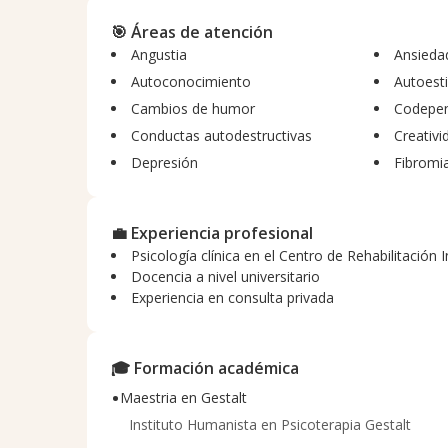
disfunción ejecutiva, la parálisis por análisis, el ma
sensorial, la ansiedad, y las crisis de sentido de vid
🎯 Áreas de atención
"aquí y ahora": aunque exploramos el pasado si es n
Angustia
Ansieda
espacio y el vínculo auténtico que construimos jun
Autoconocimiento
Autoest
gustan los estudios en teoría del apego, lo que me 
Cambios de humor
Codepen
cómo nos relacionamos con los demás y construir 
sanar a través del encuentro humano.
Conductas autodestructivas
Creativi
Depresión
Fibromia
💼 Experiencia profesional
Psicología clínica en el Centro de Rehabilitación I
Docencia a nivel universitario
Experiencia en consulta privada
🎓 Formación académica
•
Maestria en Gestalt
Instituto Humanista en Psicoterapia Gestalt