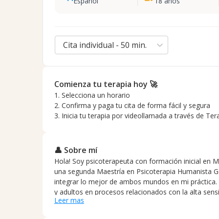
Español
18
años
Cita individual - 50 min.
Comienza tu terapia hoy 🚀
1. Selecciona un horario
2. Confirma y paga tu cita de forma fácil y segura
3. Inicia tu terapia por videollamada a través de Ter
👤 Sobre mí
Hola! Soy psicoterapeuta con formación inicial en Ma
una segunda Maestría en Psicoterapia Humanista Ge
integrar lo mejor de ambos mundos en mi práctica
y adultos en procesos relacionados con la alta sensi
Leer mas
tales como el TDAH y el Espectro Autista. Me especi
desafíos cotidianos que suelen acompañar a estas c