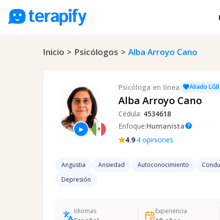
Psicólogos en línea
Inicio
>
Psicólogos
>
Alba Arroyo Cano
Precios
Opiniones
Psicóloga
en línea
Aliado LG
Empresas
Alba Arroyo Cano
Preguntas frecuentes
Cédula:
4534618
Enfoque:
Humanista
help
▶
Blog
·
4.9
4
opiniones
Trabaja con nosotros
Angustia
Ansiedad
Autoconocimiento
Conduc
Depresión
Idiomas
Experiencia