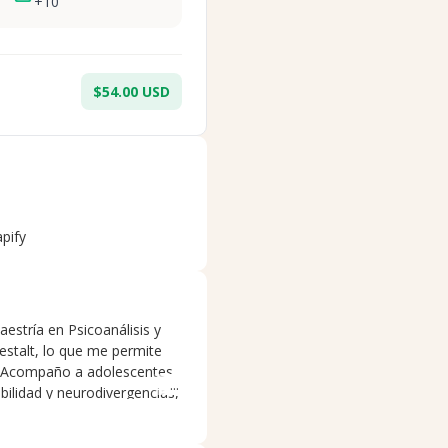
+
10
$54.00 USD
apify
estría en Psicoanálisis y
stalt, lo que me permite
. Acompaño a adolescentes
bilidad y neurodivergencias,
alizo en abordar los
ondiciones, por ejemplo, la